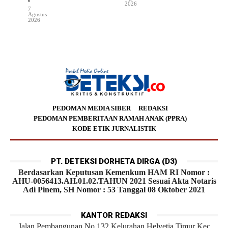
2026
7
Agustus
2026
PEDOMAN MEDIA SIBER
REDAKSI
PEDOMAN PEMBERITAAN RAMAH ANAK (PPRA)
KODE ETIK JURNALISTIK
PT. DETEKSI DORHETA DIRGA (D3)
Berdasarkan Keputusan Kemenkum HAM RI Nomor :
AHU-0056413.AH.01.02.TAHUN 2021 Sesuai Akta Notaris
Adi Pinem, SH Nomor : 53 Tanggal 08 Oktober 2021
KANTOR REDAKSI
Jalan Pembangunan No.132 Kelurahan Helvetia Timur Kec