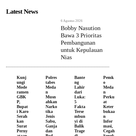
Latest News
6 Agustus 2026
Bobby Nasution
Bawa 3 Prioritas
Pembangunan
untuk Kepulauan
Nias
Kunj
Polres
Bante
Pemk
ungi
tabes
ng
o
Mode
Meda
Lahir
Meda
ramen
n
dari
n
GBK
Musn
Luka:
Perku
P,
ahkan
5
at
Bupat
Narko
Fakta
Keter
i Karo
tika
Terse
bukaa
Serah
Jenis
mbun
n
kan
Sabu,
yi di
Infor
Surat
Ganja
Balik
masi,
Perny
dan
Trage
Cegah
ataan
Pod
di
Sengk