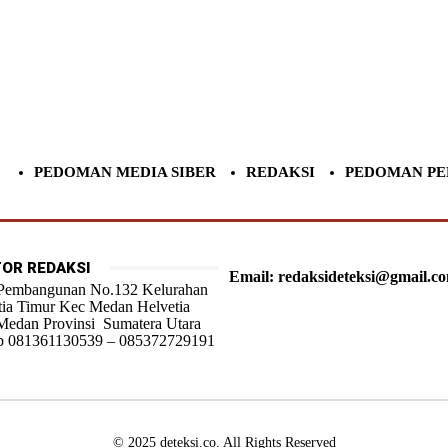
PEDOMAN MEDIA SIBER
REDAKSI
PEDOMAN PE
OR REDAKSI
Email: redaksideteksi@gmail.c
 Pembangunan No.132 Kelurahan
tia Timur Kec Medan Helvetia
Medan Provinsi Sumatera Utara
 081361130539 – 085372729191
© 2025 deteksi.co. All Rights Reserved