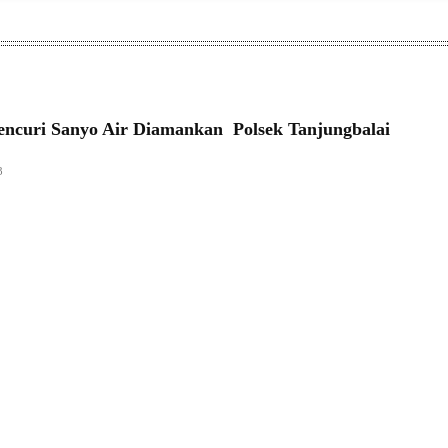
encuri Sanyo Air Diamankan Polsek Tanjungbalai
3