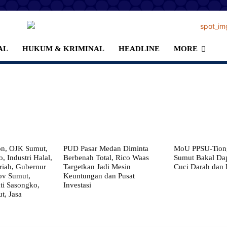
AL
HUKUM & KRIMINAL
HEADLINE
MORE
on, OJK Sumut,
PUD Pasar Medan Diminta
MoU PPSU-Tiong
, Industri Halal,
Berbenah Total, Rico Waas
Sumut Bakal Da
iah, Gubernur
Targetkan Jadi Mesin
Cuci Darah dan
ov Sumut,
Keuntungan dan Pusat
i Sasongko,
Investasi
, Jasa