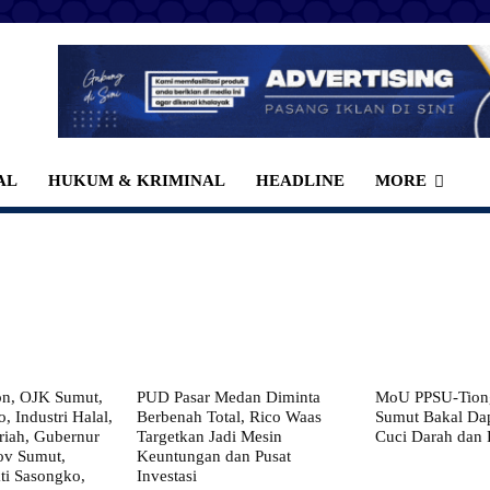
AL
HUKUM & KRIMINAL
HEADLINE
MORE
on, OJK Sumut,
PUD Pasar Medan Diminta
MoU PPSU-Tiong
, Industri Halal,
Berbenah Total, Rico Waas
Sumut Bakal Da
iah, Gubernur
Targetkan Jadi Mesin
Cuci Darah dan
ov Sumut,
Keuntungan dan Pusat
i Sasongko,
Investasi