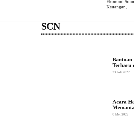
Ekonomi Sumut
Keuangan,
SCN
Bantuan
Terharu 
23 Juli 2022
Acara Ha
Memanta
8 Mei 2022