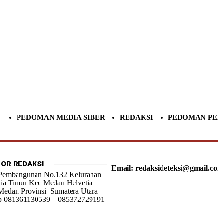
PEDOMAN MEDIA SIBER
REDAKSI
PEDOMAN PE
OR REDAKSI
Email: redaksideteksi@gmail.c
 Pembangunan No.132 Kelurahan
tia Timur Kec Medan Helvetia
Medan Provinsi Sumatera Utara
 081361130539 – 085372729191