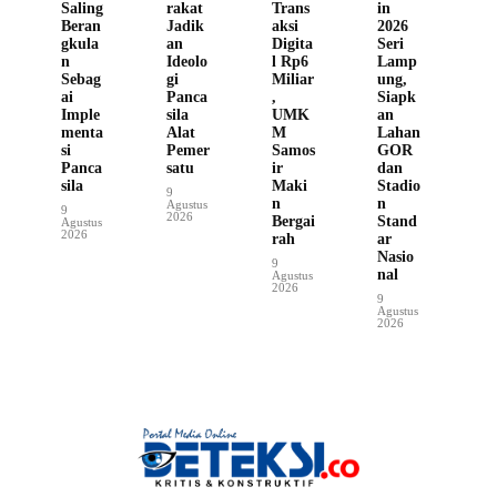
Saling
rakat
Trans
in
Beran
Jadik
aksi
2026
gkula
an
Digita
Seri
n
Ideolo
l Rp6
Lamp
Sebag
gi
Miliar
ung,
ai
Panca
,
Siapk
Imple
sila
UMK
an
menta
Alat
M
Lahan
si
Pemer
Samos
GOR
Panca
satu
ir
dan
sila
Maki
Stadio
9
n
n
Agustus
9
2026
Bergai
Stand
Agustus
2026
rah
ar
Nasio
9
nal
Agustus
2026
9
Agustus
2026