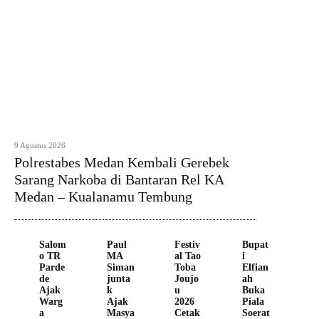
9 Agustus 2026
Polrestabes Medan Kembali Gerebek
Sarang Narkoba di Bantaran Rel KA
Medan – Kualanamu Tembung
Salom
Paul
Festiv
Bupat
o TR
MA
al Tao
i
Parde
Siman
Toba
Elfian
de
junta
Joujo
ah
Ajak
k
u
Buka
Warg
Ajak
2026
Piala
a
Masya
Cetak
Soerat