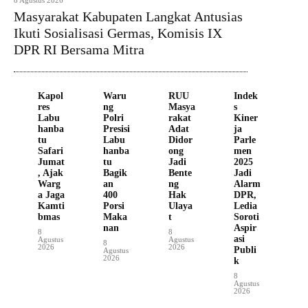
8 Agustus 2026
Masyarakat Kabupaten Langkat Antusias
Ikuti Sosialisasi Germas, Komisis IX
DPR RI Bersama Mitra
Kapol
Waru
RUU
Indek
res
ng
Masya
s
Labu
Polri
rakat
Kiner
hanba
Presisi
Adat
ja
tu
Labu
Didor
Parle
Safari
hanba
ong
men
Jumat
tu
Jadi
2025
, Ajak
Bagik
Bente
Jadi
Warg
an
ng
Alarm
a Jaga
400
Hak
DPR,
Kamti
Porsi
Ulaya
Ledia
bmas
Maka
t
Soroti
nan
Aspir
8
8
asi
Agustus
Agustus
8
2026
2026
Publi
Agustus
2026
k
8
Agustus
2026