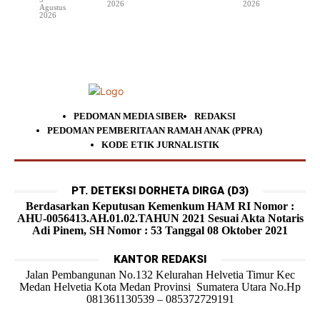
2026
2026
Agustus
2026
PEDOMAN MEDIA SIBER
REDAKSI
PEDOMAN PEMBERITAAN RAMAH ANAK (PPRA)
KODE ETIK JURNALISTIK
PT. DETEKSI DORHETA DIRGA (D3)
Berdasarkan Keputusan Kemenkum HAM RI Nomor :
AHU-0056413.AH.01.02.TAHUN 2021 Sesuai Akta Notaris
Adi Pinem, SH Nomor : 53 Tanggal 08 Oktober 2021
KANTOR REDAKSI
Jalan Pembangunan No.132 Kelurahan Helvetia Timur Kec
Medan Helvetia Kota Medan Provinsi Sumatera Utara No.Hp
081361130539 – 085372729191