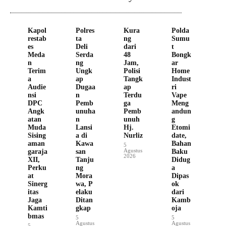
Kapol
Polres
Kura
Polda
restab
ta
ng
Sumu
es
Deli
dari
t
Meda
Serda
48
Bongk
n
ng
Jam,
ar
Terim
Ungk
Polisi
Home
a
ap
Tangk
Indust
Audie
Dugaa
ap
ri
nsi
n
Terdu
Vape
DPC
Pemb
ga
Meng
Angk
unuha
Pemb
andun
atan
n
unuh
g
Muda
Lansi
Hj.
Etomi
Sising
a di
Nurliz
date,
aman
Kawa
Bahan
5
Agustus
garaja
san
Baku
2026
XII,
Tanju
Didug
Perku
ng
a
at
Mora
Dipas
Sinerg
wa, P
ok
itas
elaku
dari
Jaga
Ditan
Kamb
Kamti
gkap
oja
bmas
5
5
Agustus
Agustus
5