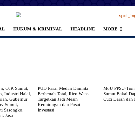
AL
HUKUM & KRIMINAL
HEADLINE
MORE
on, OJK Sumut,
PUD Pasar Medan Diminta
MoU PPSU-Tiong
, Industri Halal,
Berbenah Total, Rico Waas
Sumut Bakal Da
iah, Gubernur
Targetkan Jadi Mesin
Cuci Darah dan
ov Sumut,
Keuntungan dan Pusat
i Sasongko,
Investasi
, Jasa