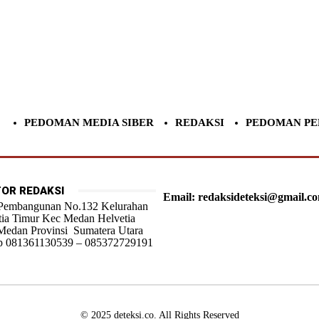
PEDOMAN MEDIA SIBER
REDAKSI
PEDOMAN PE
OR REDAKSI
Email: redaksideteksi@gmail.c
 Pembangunan No.132 Kelurahan
tia Timur Kec Medan Helvetia
Medan Provinsi Sumatera Utara
 081361130539 – 085372729191
© 2025 deteksi.co. All Rights Reserved