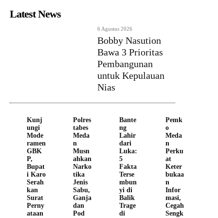
Latest News
6 Agustus 2026
Bobby Nasution
Bawa 3 Prioritas
Pembangunan
untuk Kepulauan
Nias
Kunj
Polres
Bante
Pemk
ungi
tabes
ng
o
Mode
Meda
Lahir
Meda
ramen
n
dari
n
GBK
Musn
Luka:
Perku
P,
ahkan
5
at
Bupat
Narko
Fakta
Keter
i Karo
tika
Terse
bukaa
Serah
Jenis
mbun
n
kan
Sabu,
yi di
Infor
Surat
Ganja
Balik
masi,
Perny
dan
Trage
Cegah
ataan
Pod
di
Sengk