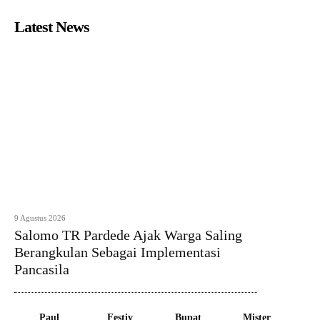
Latest News
9 Agustus 2026
Salomo TR Pardede Ajak Warga Saling
Berangkulan Sebagai Implementasi
Pancasila
Paul
Festiv
Bupat
Mister