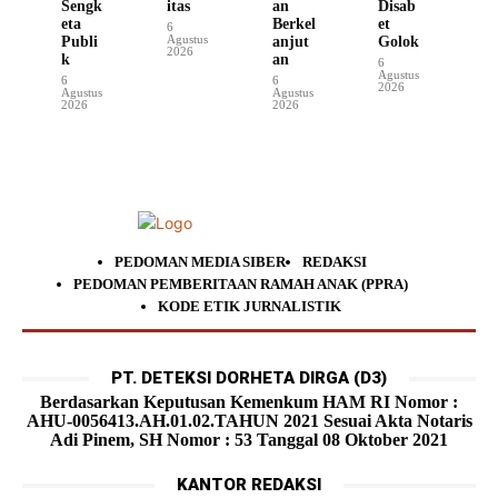
Sengk
itas
an
Disab
eta
Berkel
et
6
Agustus
Publi
anjut
Golok
2026
k
an
6
Agustus
6
6
2026
Agustus
Agustus
2026
2026
PEDOMAN MEDIA SIBER
REDAKSI
PEDOMAN PEMBERITAAN RAMAH ANAK (PPRA)
KODE ETIK JURNALISTIK
PT. DETEKSI DORHETA DIRGA (D3)
Berdasarkan Keputusan Kemenkum HAM RI Nomor :
AHU-0056413.AH.01.02.TAHUN 2021 Sesuai Akta Notaris
Adi Pinem, SH Nomor : 53 Tanggal 08 Oktober 2021
KANTOR REDAKSI