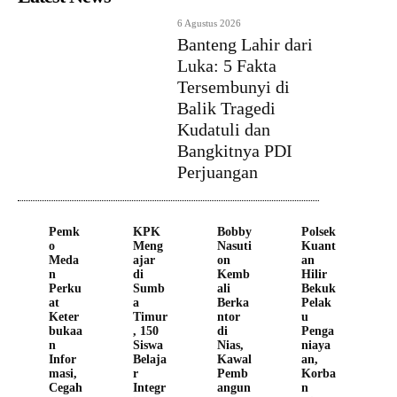
6 Agustus 2026
Banteng Lahir dari
Luka: 5 Fakta
Tersembunyi di
Balik Tragedi
Kudatuli dan
Bangkitnya PDI
Perjuangan
Pemk
KPK
Bobby
Polsek
o
Meng
Nasuti
Kuant
Meda
ajar
on
an
n
di
Kemb
Hilir
Perku
Sumb
ali
Bekuk
at
a
Berka
Pelak
Keter
Timur
ntor
u
bukaa
, 150
di
Penga
n
Siswa
Nias,
niaya
Infor
Belaja
Kawal
an,
masi,
r
Pemb
Korba
Cegah
Integr
angun
n