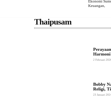
Ekonomi Sumut
Keuangan,
Thaipusam
Perayaan
Harmoni
2 Februari 202
Bobby Na
Religi, 
23 Januari 202