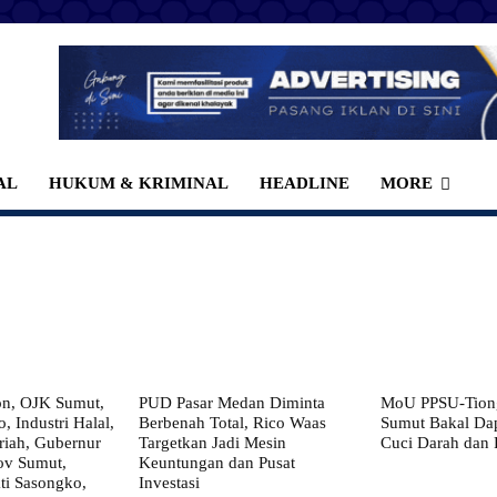
AL
HUKUM & KRIMINAL
HEADLINE
MORE
on, OJK Sumut,
PUD Pasar Medan Diminta
MoU PPSU-Tiong
, Industri Halal,
Berbenah Total, Rico Waas
Sumut Bakal Da
iah, Gubernur
Targetkan Jadi Mesin
Cuci Darah dan
ov Sumut,
Keuntungan dan Pusat
i Sasongko,
Investasi