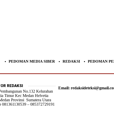
PEDOMAN MEDIA SIBER
REDAKSI
PEDOMAN PE
OR REDAKSI
Email: redaksideteksi@gmail.c
 Pembangunan No.132 Kelurahan
tia Timur Kec Medan Helvetia
Medan Provinsi Sumatera Utara
 081361130539 – 085372729191