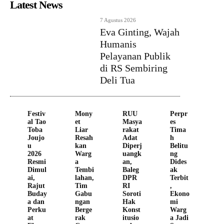
Latest News
7 Agustus 2026
Eva Ginting, Wajah
Humanis
Pelayanan Publik
di RS Sembiring
Deli Tua
Festiv
Mony
RUU
Perpr
al Tao
et
Masya
es
Toba
Liar
rakat
Tima
Joujo
Resah
Adat
h
u
kan
Diperj
Belitu
2026
Warg
uangk
ng
Resmi
a
an,
Dides
Dimul
Tembi
Baleg
ak
ai,
lahan,
DPR
Terbit
Rajut
Tim
RI
,
Buday
Gabu
Soroti
Ekono
a dan
ngan
Hak
mi
Perku
Berge
Konst
Warg
at
rak
itusio
a Jadi