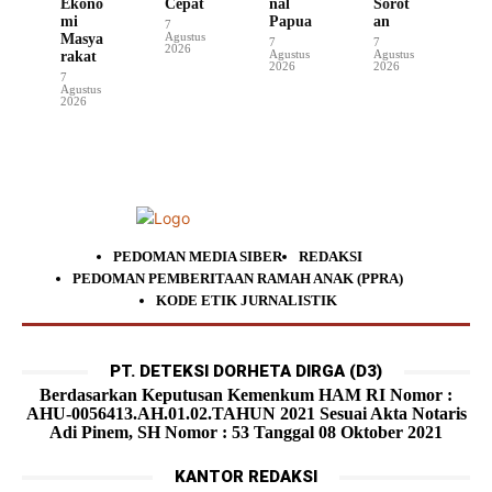
Ekono
Cepat
nal
Sorot
mi
Papua
an
7
Agustus
Masya
7
7
2026
Agustus
Agustus
rakat
2026
2026
7
Agustus
2026
PEDOMAN MEDIA SIBER
REDAKSI
PEDOMAN PEMBERITAAN RAMAH ANAK (PPRA)
KODE ETIK JURNALISTIK
PT. DETEKSI DORHETA DIRGA (D3)
Berdasarkan Keputusan Kemenkum HAM RI Nomor :
AHU-0056413.AH.01.02.TAHUN 2021 Sesuai Akta Notaris
Adi Pinem, SH Nomor : 53 Tanggal 08 Oktober 2021
KANTOR REDAKSI