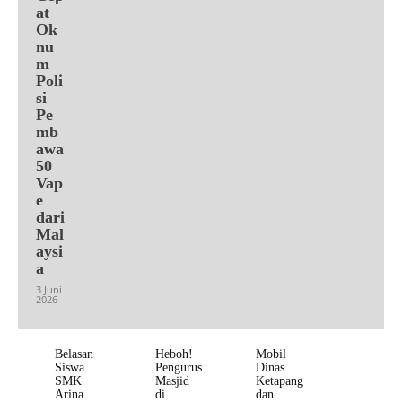
at
Ok
nu
m
Poli
si
Pe
mb
awa
50
Vap
e
dari
Mal
aysi
a
3 Juni
2026
Belasan
Heboh!
Mobil
Siswa
Pengurus
Dinas
SMK
Masjid
Ketapang
Arina
di
dan