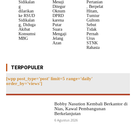
Sidikalan
Mesuji
Pertanian
g
Ditegur
, Berpelat
dilarikan
Oknum
Hitam,
ke RSUD
DPRD
Tumiur
Sidikalan
karena
Gultom
g, Diduga
Putar
Sebut
Akibat
Suara
Tidak
Konsumsi
Mengaji
Pernah
MBG
Jelang
Urus
Azan
STNK
Rahasia
TERPOPULER
[wpp post_type='post' limit=5 range='daily'
order_by='views']
Bobby Nasution Kembali Berkantor di
Nias, Kawal Pembangunan
Berkelanjutan
6 Agustus 2026