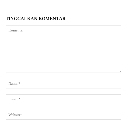
TINGGALKAN KOMENTAR
Komentar:
Na
Ema
Web