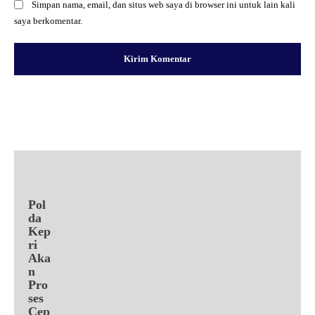
Simpan nama, email, dan situs web saya di browser ini untuk lain kali
saya berkomentar.
Facebook
X
Pinterest
WhatsApp
Pol
da
Kep
ri
Aka
n
Pro
ses
Cep