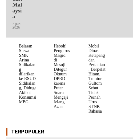
Mal
aysi
a
3 Juni
2026
Belasan
Heboh!
Mobil
Siswa
Pengurus
Dinas
SMK
Masjid
Ketapang
Arina
di
dan
Sidikalan
Mesuji
Pertanian
g
Ditegur
, Berpelat
dilarikan
Oknum
Hitam,
ke RSUD
DPRD
Tumiur
Sidikalan
karena
Gultom
g, Diduga
Putar
Sebut
Akibat
Suara
Tidak
Konsumsi
Mengaji
Pernah
MBG
Jelang
Urus
Azan
STNK
Rahasia
TERPOPULER