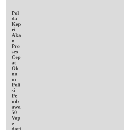
Pol
da
Kep
ri
Aka
n
Pro
ses
Cep
at
Ok
nu
m
Poli
si
Pe
mb
awa
50
Vap
e
dari