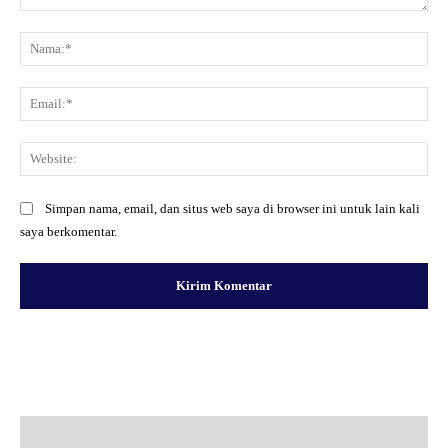
Komentar:
Na
Ema
Web
Simpan nama, email, dan situs web saya di browser ini untuk lain kali
saya berkomentar.
Facebook
X
Pinterest
WhatsApp