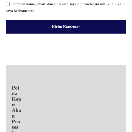
Simpan nama, email, dan situs web saya di browser ini untuk lain kali
saya berkomentar.
Facebook
X
Pinterest
WhatsApp
Pol
da
Kep
ri
Aka
n
Pro
ses