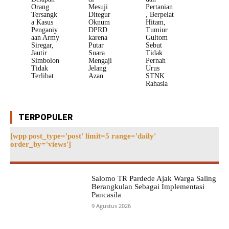
Orang
Mesuji
Pertanian
Tersangk
Ditegur
, Berpelat
a Kasus
Oknum
Hitam,
Penganiy
DPRD
Tumiur
aan Army
karena
Gultom
Siregar,
Putar
Sebut
Jautir
Suara
Tidak
Simbolon
Mengaji
Pernah
Tidak
Jelang
Urus
Terlibat
Azan
STNK
Rahasia
TERPOPULER
[wpp post_type='post' limit=5 range='daily'
order_by='views']
Salomo TR Pardede Ajak Warga Saling
Berangkulan Sebagai Implementasi
Pancasila
9 Agustus 2026