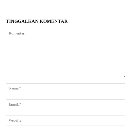
TINGGALKAN KOMENTAR
Komentar:
Na
Ema
Web