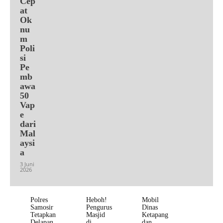
Cep
at
Ok
nu
m
Poli
si
Pe
mb
awa
50
Vap
e
dari
Mal
aysi
a
3 Juni
2026
Polres
Heboh!
Mobil
Samosir
Pengurus
Dinas
Tetapkan
Masjid
Ketapang
Delapan
di
dan