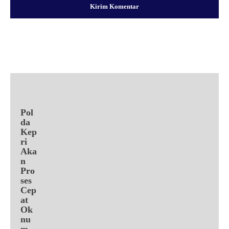
Facebook
X
Pinterest
WhatsApp
Pol
da
Kep
ri
Aka
n
Pro
ses
Cep
at
Ok
nu
m