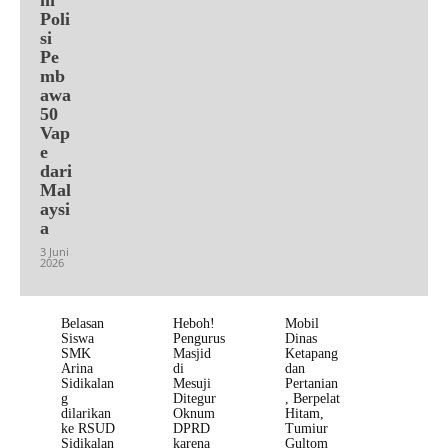
Poli
si
Pe
mb
awa
50
Vap
e
dari
Mal
aysi
a
3 Juni
2026
Belasan
Heboh!
Mobil
Siswa
Pengurus
Dinas
SMK
Masjid
Ketapang
Arina
di
dan
Sidikalan
Mesuji
Pertanian
g
Ditegur
, Berpelat
dilarikan
Oknum
Hitam,
ke RSUD
DPRD
Tumiur
Sidikalan
karena
Gultom