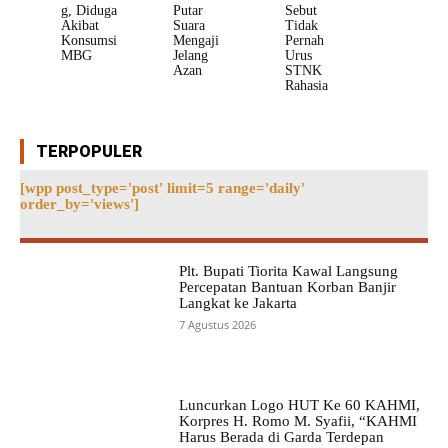
g, Diduga
Putar
Sebut
Akibat
Suara
Tidak
Konsumsi
Mengaji
Pernah
MBG
Jelang
Urus
Azan
STNK
Rahasia
TERPOPULER
[wpp post_type='post' limit=5 range='daily'
order_by='views']
Plt. Bupati Tiorita Kawal Langsung
Percepatan Bantuan Korban Banjir
Langkat ke Jakarta
7 Agustus 2026
Luncurkan Logo HUT Ke 60 KAHMI,
Korpres H. Romo M. Syafii, “KAHMI
Harus Berada di Garda Terdepan