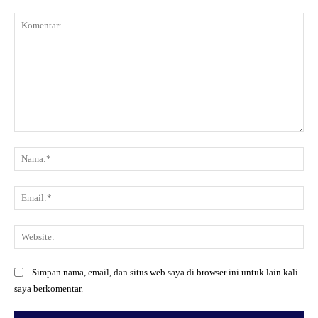
Komentar:
Na
Ema
Web
Simpan nama, email, dan situs web saya di browser ini untuk lain kali
saya berkomentar.