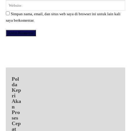
Web
Simpan nama, email, dan situs web saya di browser ini untuk lain kali
saya berkomentar.
Facebook
X
Pinterest
WhatsApp
Pol
da
Kep
ri
Aka
n
Pro
ses
Cep
at