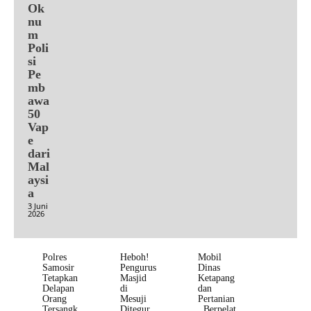
Ok
nu
m
Poli
si
Pe
mb
awa
50
Vap
e
dari
Mal
aysi
a
3 Juni
2026
Polres
Heboh!
Mobil
Samosir
Pengurus
Dinas
Tetapkan
Masjid
Ketapang
Delapan
di
dan
Orang
Mesuji
Pertanian
Tersangk
Ditegur
, Berpelat