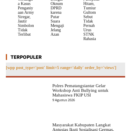
a Kasus
Oknum
Hitam,
Penganiy
DPRD
Tumiur
aan Army
karena
Gultom
Siregar,
Putar
Sebut
Jautir
Suara
Tidak
Simbolon
Mengaji
Pernah
Tidak
Jelang
Urus
Terlibat
Azan
STNK
Rahasia
TERPOPULER
[wpp post_type='post' limit=5 range='daily' order_by='views']
Polres Pematangsiantar Gelar
Workshop Anti Bullying untuk
Mahasiswa FKIP USI
9 Agustus 2026
Masyarakat Kabupaten Langkat
Antusias Ikuti Sosialisasi Germas,