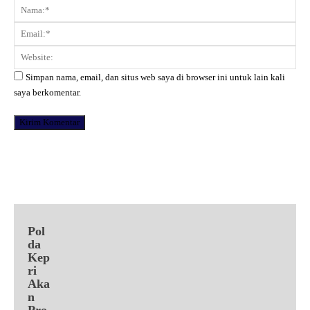
Komentar:
Na
Ema
Web
Simpan nama, email, dan situs web saya di browser ini untuk lain kali
saya berkomentar.
Facebook
X
Pinterest
WhatsApp
Pol
da
Kep
ri
Aka
n
Pro