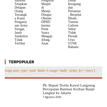
Samosir
Pengurus
Dinas
Tetapkan
Masjid
Ketapang
Delapan
di
dan
Orang
Mesuji
Pertanian
Tersangk
Ditegur
, Berpelat
a Kasus
Oknum
Hitam,
Penganiy
DPRD
Tumiur
aan Army
karena
Gultom
Siregar,
Putar
Sebut
Jautir
Suara
Tidak
Simbolon
Mengaji
Pernah
Tidak
Jelang
Urus
Terlibat
Azan
STNK
Rahasia
TERPOPULER
[wpp post_type='post' limit=5 range='daily' order_by='views']
Plt. Bupati Tiorita Kawal Langsung
Percepatan Bantuan Korban Banjir
Langkat ke Jakarta
7 Agustus 2026