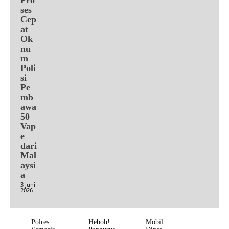
ses
Cep
at
Ok
nu
m
Poli
si
Pe
mb
awa
50
Vap
e
dari
Mal
aysi
a
3 Juni
2026
Polres
Heboh!
Mobil