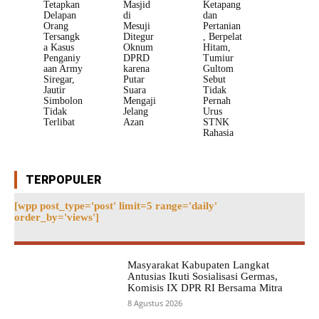
Tetapkan
Masjid
Ketapang
Delapan
di
dan
Orang
Mesuji
Pertanian
Tersangk
Ditegur
, Berpelat
a Kasus
Oknum
Hitam,
Penganiy
DPRD
Tumiur
aan Army
karena
Gultom
Siregar,
Putar
Sebut
Jautir
Suara
Tidak
Simbolon
Mengaji
Pernah
Tidak
Jelang
Urus
Terlibat
Azan
STNK
Rahasia
TERPOPULER
[wpp post_type='post' limit=5 range='daily'
order_by='views']
Masyarakat Kabupaten Langkat
Antusias Ikuti Sosialisasi Germas,
Komisis IX DPR RI Bersama Mitra
8 Agustus 2026