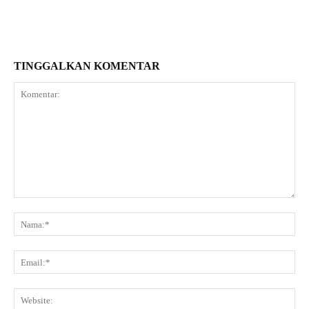
TINGGALKAN KOMENTAR
Komentar:
Na
Ema
Web