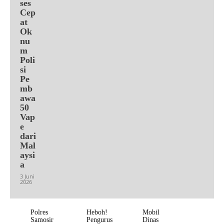
ses
Cep
at
Ok
nu
m
Poli
si
Pe
mb
awa
50
Vap
e
dari
Mal
aysi
a
3 Juni
2026
Polres
Heboh!
Mobil
Samosir
Pengurus
Dinas