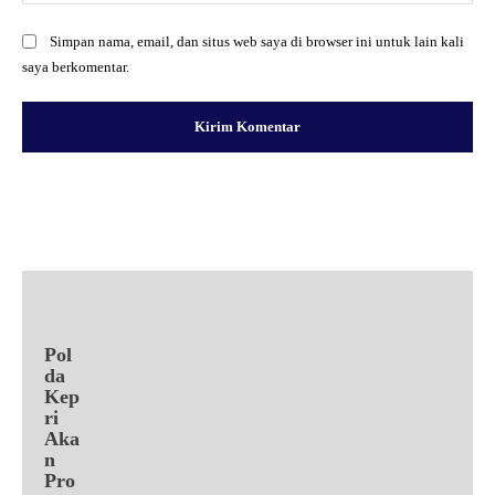
Simpan nama, email, dan situs web saya di browser ini untuk lain kali
saya berkomentar.
Facebook
X
Pinterest
WhatsApp
Pol
da
Kep
ri
Aka
n
Pro