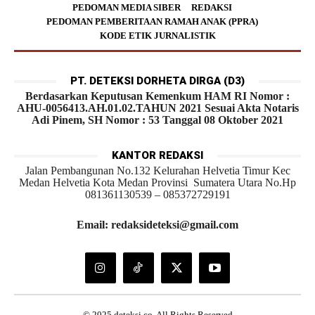
PEDOMAN MEDIA SIBER
REDAKSI
PEDOMAN PEMBERITAAN RAMAH ANAK (PPRA)
KODE ETIK JURNALISTIK
PT. DETEKSI DORHETA DIRGA (D3)
Berdasarkan Keputusan Kemenkum HAM RI Nomor :
AHU-0056413.AH.01.02.TAHUN 2021 Sesuai Akta Notaris
Adi Pinem, SH Nomor : 53 Tanggal 08 Oktober 2021
KANTOR REDAKSI
Jalan Pembangunan No.132 Kelurahan Helvetia Timur Kec
Medan Helvetia Kota Medan Provinsi Sumatera Utara No.Hp
081361130539 – 085372729191
Email: redaksideteksi@gmail.com
© 2025 deteksi.co. All Rights Reserved