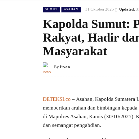
31 Oktober 2025
Updated:
3
SUMUT
ASAHAN
Kapolda Sumut: Po
Rakyat, Hadir da
Masyarakat
By
Irvan
DETEKSI.co
– Asahan, Kapolda Sumatera Ut
memberikan arahan dan bimbingan kepada s
di Mapolres Asahan, Kamis (30/10/2025). 
dan semangat pengabdian.