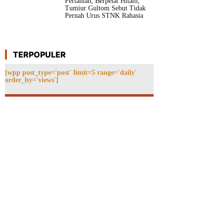
Pertanian, Berpelat Hitam,
Tumiur Gultom Sebut Tidak
Pernah Urus STNK Rahasia
TERPOPULER
[wpp post_type='post' limit=5 range='daily'
order_by='views']