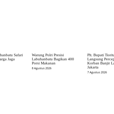
X
Pinterest
WhatsApp
hanbatu Safari
Warung Polri Presisi
Plt. Bupati Tiori
arga Jaga
Labuhanbatu Bagikan 400
Langsung Perce
Porsi Makanan
Korban Banjir L
Jakarta
8 Agustus 2026
7 Agustus 2026