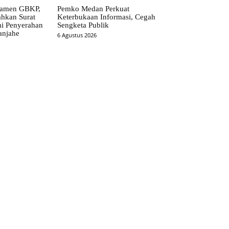
ramen GBKP,
Pemko Medan Perkuat
ahkan Surat
Keterbukaan Informasi, Cegah
i Penyerahan
Sengketa Publik
anjahe
6 Agustus 2026