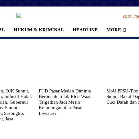
AL
HUKUM & KRIMINAL
HEADLINE
MORE
on, OJK Sumut,
PUD Pasar Medan Diminta
MoU PPSU-Tiong
, Industri Halal,
Berbenah Total, Rico Waas
Sumut Bakal Da
iah, Gubernur
Targetkan Jadi Mesin
Cuci Darah dan
ov Sumut,
Keuntungan dan Pusat
i Sasongko,
Investasi
, Jasa