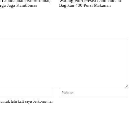
 Labuhanbatu Safari Jumat,
Warung Polri Presisi Labuhanbatu
rga Jaga Kamtibmas
Bagikan 400 Porsi Makanan
Email:*
W
 untuk lain kali saya berkomentar.