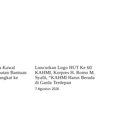
ta Kawal
Luncurkan Logo HUT Ke 60
patan Bantuan
KAHMI, Korpres H. Romo M.
angkat ke
Syafii, “KAHMI Harus Berada
di Garda Terdepan
7 Agustus 2026