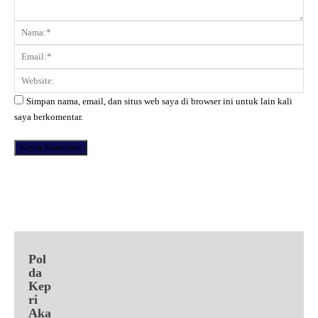
Komentar:
Na
Ema
Web
Simpan nama, email, dan situs web saya di browser ini untuk lain kali
saya berkomentar.
Facebook
X
Pinterest
WhatsApp
Pol
da
Kep
ri
Aka