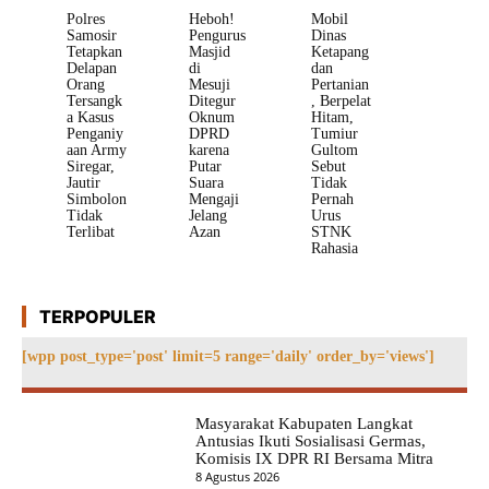
Polres
Heboh!
Mobil
Samosir
Pengurus
Dinas
Tetapkan
Masjid
Ketapang
Delapan
di
dan
Orang
Mesuji
Pertanian
Tersangk
Ditegur
, Berpelat
a Kasus
Oknum
Hitam,
Penganiy
DPRD
Tumiur
aan Army
karena
Gultom
Siregar,
Putar
Sebut
Jautir
Suara
Tidak
Simbolon
Mengaji
Pernah
Tidak
Jelang
Urus
Terlibat
Azan
STNK
Rahasia
TERPOPULER
[wpp post_type='post' limit=5 range='daily' order_by='views']
Masyarakat Kabupaten Langkat
Antusias Ikuti Sosialisasi Germas,
Komisis IX DPR RI Bersama Mitra
8 Agustus 2026