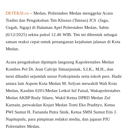
DETEKSI.co
– Medan, Polrestabes Medan menggelar Acara
Tradisi dan Pengukuhan Tim Khusus (Timsus) JCS (Jaga,
Cegah, Sigap) di Halaman Apel Polrestabes Medan, Sabtu
(6/12/2025) sekira pukul 12.46 WIB. Tim ini dibentuk sebagai
satuan reaksi cepat untuk penanganan kejahatan jalanan di Kota
Medan.
Acara pengukuhan dipimpin langsung Kapolrestabes Medan
Kombes Pol Dr. Jean Calvijn Simanjuntak, S.I.K., M.H., dan
turut dihadiri sejumlah unsur Forkopimda serta tokoh pers. Hadir
antara lain Aspem Kota Medan M. Sofyan mewakili Wali Kota
Medan, Kasdim 0201/Medan Letkol Inf Faisal, Wakapolrestabes
Medan AKBP Rudy Silaen, Wakil Ketua DPRD Medan Zul
Karnain, perwakilan Kejari Medan Tomi Eko Pradityo, Ketua
PWI Sumut H. Farianda Putra Sinik, Ketua SMSI Sumut Eris J.
Napitupulu, para pimpinan redaksi media, dan jajaran PJU
Polrestabes Medan.