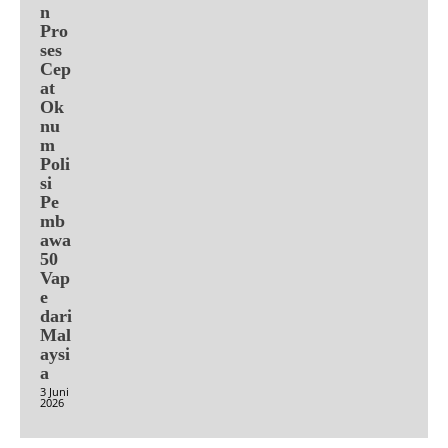
n
Pro
ses
Cep
at
Ok
nu
m
Poli
si
Pe
mb
awa
50
Vap
e
dari
Mal
aysi
a
3 Juni
2026