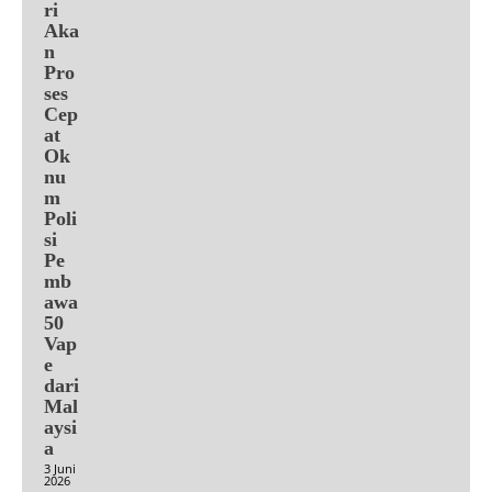
ri
Aka
n
Pro
ses
Cep
at
Ok
nu
m
Poli
si
Pe
mb
awa
50
Vap
e
dari
Mal
aysi
a
3 Juni
2026