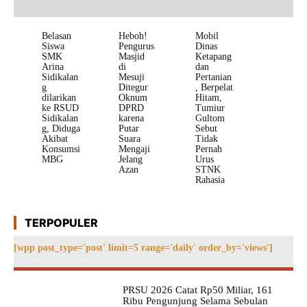
Belasan
Heboh!
Mobil
Siswa
Pengurus
Dinas
SMK
Masjid
Ketapang
Arina
di
dan
Sidikalan
Mesuji
Pertanian
g
Ditegur
, Berpelat
dilarikan
Oknum
Hitam,
ke RSUD
DPRD
Tumiur
Sidikalan
karena
Gultom
g, Diduga
Putar
Sebut
Akibat
Suara
Tidak
Konsumsi
Mengaji
Pernah
MBG
Jelang
Urus
Azan
STNK
Rahasia
TERPOPULER
[wpp post_type='post' limit=5 range='daily' order_by='views']
PRSU 2026 Catat Rp50 Miliar, 161
Ribu Pengunjung Selama Sebulan