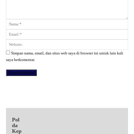
Komentar:
Na
Ema
Web
Simpan nama, email, dan situs web saya di browser ini untuk lain kali
saya berkomentar.
Facebook
X
Pinterest
WhatsApp
Pol
da
Kep