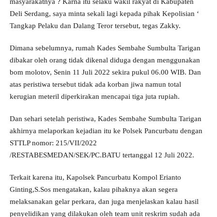
masyarakatnya ? Karna itu selaku wakil rakyat di Kabupaten
Deli Serdang, saya minta sekali lagi kepada pihak Kepolisian ‘
Tangkap Pelaku dan Dalang Teror tersebut, tegas Zakky.
Dimana sebelumnya, rumah Kades Sembahe Sumbulta Tarigan
dibakar oleh orang tidak dikenal diduga dengan menggunakan
bom molotov, Senin 11 Juli 2022 sekira pukul 06.00 WIB. Dan
atas peristiwa tersebut tidak ada korban jiwa namun total
kerugian meteril diperkirakan mencapai tiga juta rupiah.
Dan sehari setelah peristiwa, Kades Sembahe Sumbulta Tarigan
akhirnya melaporkan kejadian itu ke Polsek Pancurbatu dengan
STTLP nomor: 215/VII/2022
/RESTABESMEDAN/SEK/PC.BATU tertanggal 12 Juli 2022.
Terkait karena itu, Kapolsek Pancurbatu Kompol Erianto
Ginting,S.Sos mengatakan, kalau pihaknya akan segera
melaksanakan gelar perkara, dan juga menjelaskan kalau hasil
penyelidikan yang dilakukan oleh team unit reskrim sudah ada