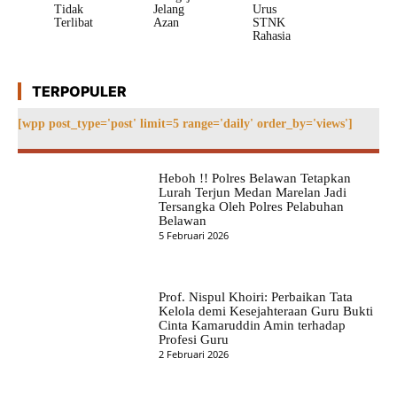
Tidak
Jelang
Urus
Terlibat
Azan
STNK
Rahasia
TERPOPULER
[wpp post_type='post' limit=5 range='daily' order_by='views']
Heboh !! Polres Belawan Tetapkan
Lurah Terjun Medan Marelan Jadi
Tersangka Oleh Polres Pelabuhan
Belawan
5 Februari 2026
Prof. Nispul Khoiri: Perbaikan Tata
Kelola demi Kesejahteraan Guru Bukti
Cinta Kamaruddin Amin terhadap
Profesi Guru
2 Februari 2026