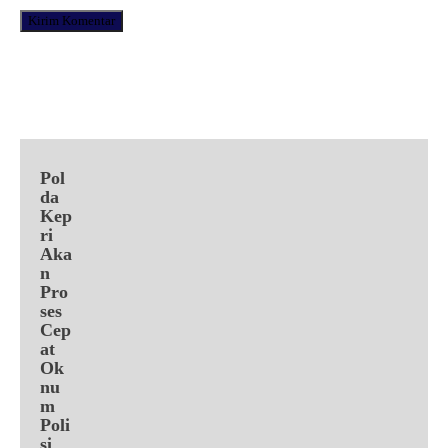
Facebook
X
Pinterest
WhatsApp
Pol
da
Kep
ri
Aka
n
Pro
ses
Cep
at
Ok
nu
m
Poli
si