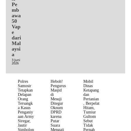
Pe
mb
awa
50
Vap
e
dari
Mal
aysi
a
3 Juni
2026
Polres
Heboh!
Mobil
Samosir
Pengurus
Dinas
Tetapkan
Masjid
Ketapang
Delapan
di
dan
Orang
Mesuji
Pertanian
Tersangk
Ditegur
, Berpelat
a Kasus
Oknum
Hitam,
Penganiy
DPRD
Tumiur
aan Army
karena
Gultom
Siregar,
Putar
Sebut
Jautir
Suara
Tidak
Simbolon
Mengaji
Pernah