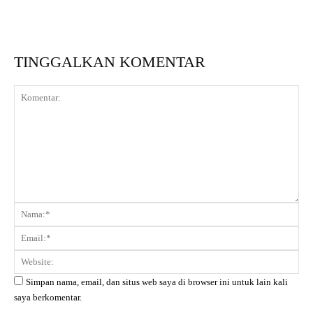
TINGGALKAN KOMENTAR
Komentar:
Na
Ema
Web
Simpan nama, email, dan situs web saya di browser ini untuk lain kali
saya berkomentar.