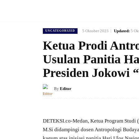
5 Oktober 2023
Updated:
5 Ok
UNCATEGORIZED
Ketua Prodi Antro
Usulan Panitia Ha
Presiden Jokowi 
By
Editor
DETEKSI.co-Medan, Ketua Program Studi (Pr
M.Si didampingi dosen Antropologi Budaya,
kagum atas inisiasi panitia Hari Ulos Nas