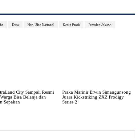
ba
Duta
Hari Ulos Nasional
Ketua Prodi
Presiden Jokowi
traLand City Sampali Resmi
Praka Marinir Erwin Simangunsong
 Warga Bisa Belanja dan
Juara Kickstriking ZXZ Prodigy
an Sepekan
Series 2