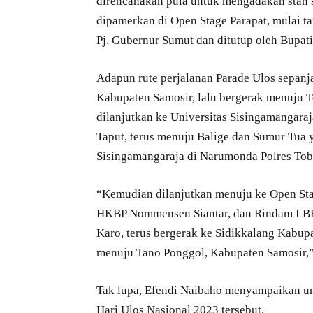
direncanakan pula untuk mengadakan sta
dipamerkan di Open Stage Parapat, mulai t
Pj. Gubernur Sumut dan ditutup oleh Bupat
Adapun rute perjalanan Parade Ulos sepanja
Kabupaten Samosir, lalu bergerak menuju 
dilanjutkan ke Universitas Sisingamangar
Taput, terus menuju Balige dan Sumur Tua 
Sisingamangaraja di Narumonda Polres To
“Kemudian dilanjutkan menuju ke Open Stag
HKBP Nommensen Siantar, dan Rindam I BB
Karo, terus bergerak ke Sidikkalang Kabupa
menuju Tano Ponggol, Kabupaten Samosir,” 
Tak lupa, Efendi Naibaho menyampaikan un
Hari Ulos Nasional 2023 tersebut.