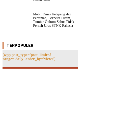
Mobil Dinas Ketapang dan
Pertanian, Berpelat Hitam,
Tumiur Gultom Sebut Tidak
Pernah Urus STNK Rahasia
TERPOPULER
[wpp post_type='post' limit=5
range='daily' order_by='views']