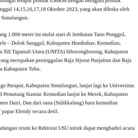
n sebagai tempat produk UMKM dengan beragam produk
anggal 14,15,16,17,18 Oktober 2023, yang akan dibuka oleh
i Simalungun.
ng 1.000 meter itu mulai start di Jembatan Tano Ponggol,
Tele – Dolok Sanggul, Kabupaten Humbahas. Kemudian,
aja XII Tapanuli Utara (UNITA) Siborongborong, Kabupaten
yang merupakan peninggalan Raja Sijorat Panjaitan dan Raja
ba Kabupaten Toba.
e Parapat, Kabupaten Simalungun, lanjut lagi ke Universitas
 Pematang Siantar. Kemudian lanjut ke Merek, Kabupaten
ten Dairi. Dan dari sana (Sidikkalang) baru kemudian
papar Efendy secara detil.
dangan resmi ke Rektorat USU untuk dapat menghadiri acara