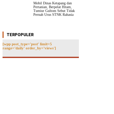
Mobil Dinas Ketapang dan
Pertanian, Berpelat Hitam,
Tumiur Gultom Sebut Tidak
Pernah Urus STNK Rahasia
TERPOPULER
[wpp post_type='post' limit=5
range='daily' order_by='views']