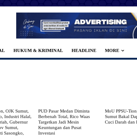
AL
HUKUM & KRIMINAL
HEADLINE
MORE
on, OJK Sumut,
PUD Pasar Medan Diminta
MoU PPSU-Tiong
, Industri Halal,
Berbenah Total, Rico Waas
Sumut Bakal Da
iah, Gubernur
Targetkan Jadi Mesin
Cuci Darah dan
ov Sumut,
Keuntungan dan Pusat
i Sasongko,
Investasi