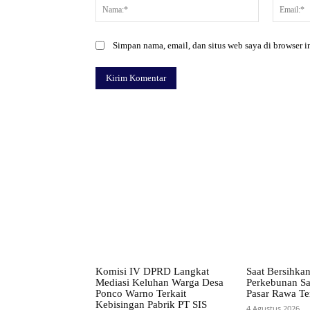
Nama:*
Simpan nama, email, dan situs web saya di browser in
Facebook
Bagikan
Komisi IV DPRD Langkat
Saat Bersihka
Mediasi Keluhan Warga Desa
Perkebunan Sa
Ponco Warno Terkait
Pasar Rawa T
Kebisingan Pabrik PT SIS
4 Agustus 2026