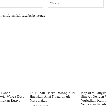
Email:*
W
i untuk lain kali saya berkomentar.
X
Pinterest
WhatsApp
n Lahan
Plt. Bupati Tiorita Dorong MPI
Kapolres Langka
wit, Warga Desa
Hadirkan Aksi Nyata untuk
Sinergi Dengan 
emukan Buaya
Masyarakat
Wujudkan Kamt
Sejuk dan Kondu
4 Agustus 2026