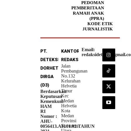
PEDOMAN
PEMBERITAAN
RAMAH ANAK
(PPRA)
KODE ETIK
JURNALISTIK
Email:
PT.
KANTOR
redaksideteksi@gmail.c
DETEKSI
REDAKSI
Jalan
DORHETA
Pembangunan
No.132
DIRGA
Kelurahan
(D3)
Helvetia
Timur
Berdasarkan
Kec
Keputusan
Medan
Kemenkum
Helvetia
HAM
Kota
RI
Medan
Nomor :
Provinsi
AHU-
Sumatera
0056413.AH.01.02.TAHUN
Utara