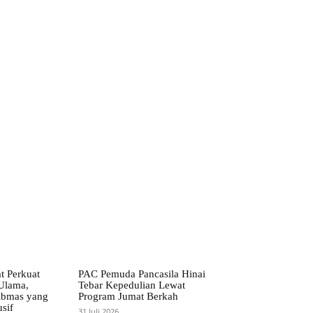
ebsite:
t Perkuat
PAC Pemuda Pancasila Hinai
Ulama,
Tebar Kepedulian Lewat
ibmas yang
Program Jumat Berkah
sif
31 Juli 2026