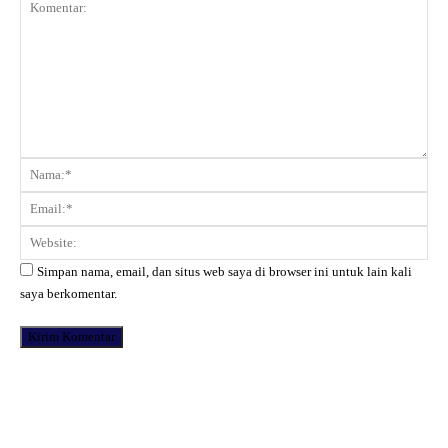
Komentar:
Na
Ema
Web
Simpan nama, email, dan situs web saya di browser ini untuk lain kali
saya berkomentar.
Facebook
X
Pinterest
WhatsApp