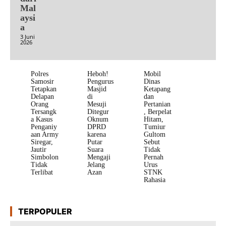
Mal
aysi
a
3 Juni
2026
Polres
Heboh!
Mobil
Samosir
Pengurus
Dinas
Tetapkan
Masjid
Ketapang
Delapan
di
dan
Orang
Mesuji
Pertanian
Tersangk
Ditegur
, Berpelat
a Kasus
Oknum
Hitam,
Penganiy
DPRD
Tumiur
aan Army
karena
Gultom
Siregar,
Putar
Sebut
Jautir
Suara
Tidak
Simbolon
Mengaji
Pernah
Tidak
Jelang
Urus
Terlibat
Azan
STNK
Rahasia
TERPOPULER