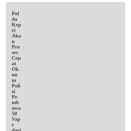
Pol
da
Kep
ri
Aka
n
Pro
ses
Cep
at
Ok
nu
m
Poli
si
Pe
mb
awa
50
Vap
e
dari