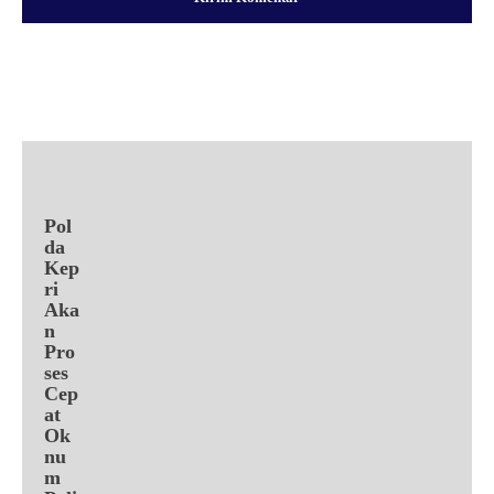
Facebook
X
Pinterest
WhatsApp
Pol
da
Kep
ri
Aka
n
Pro
ses
Cep
at
Ok
nu
m