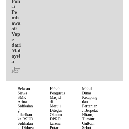
Poli
si
Pe
mb
awa
50
Vap
e
dari
Mal
aysi
a
3 Juni
2026
Belasan
Heboh!
Mobil
Siswa
Pengurus
Dinas
SMK
Masjid
Ketapang
Arina
di
dan
Sidikalan
Mesuji
Pertanian
g
Ditegur
, Berpelat
dilarikan
Oknum
Hitam,
ke RSUD
DPRD
Tumiur
Sidikalan
karena
Gultom
g, Diduga
Putar
Sebut