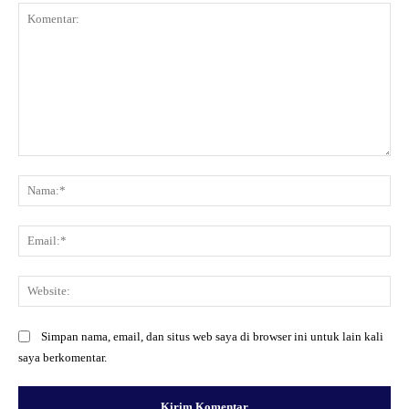
Komentar:
Na
Ema
Web
Simpan nama, email, dan situs web saya di browser ini untuk lain kali
saya berkomentar.