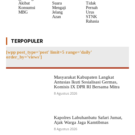
Akibat
Suara
Tidak
Konsumsi
Mengaji
Pernah
MBG
Jelang
Urus
Azan
STNK
Rahasia
TERPOPULER
[wpp post_type='post' limit=5 range='daily'
order_by='views']
Masyarakat Kabupaten Langkat
Antusias Ikuti Sosialisasi Germas,
Komisis IX DPR RI Bersama Mitra
8 Agustus 2026
Kapolres Labuhanbatu Safari Jumat,
Ajak Warga Jaga Kamtibmas
8 Agustus 2026