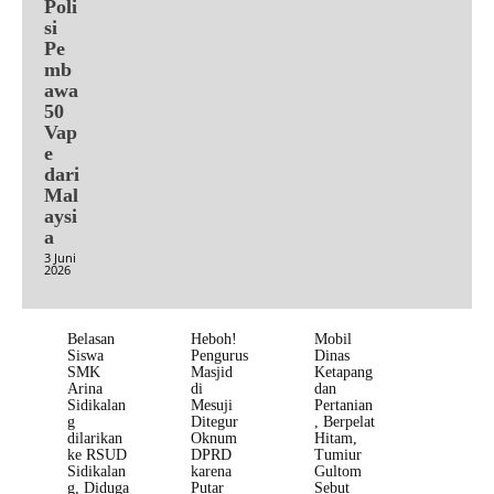
Poli
si
Pe
mb
awa
50
Vap
e
dari
Mal
aysi
a
3 Juni
2026
Belasan
Heboh!
Mobil
Siswa
Pengurus
Dinas
SMK
Masjid
Ketapang
Arina
di
dan
Sidikalan
Mesuji
Pertanian
g
Ditegur
, Berpelat
dilarikan
Oknum
Hitam,
ke RSUD
DPRD
Tumiur
Sidikalan
karena
Gultom
g, Diduga
Putar
Sebut