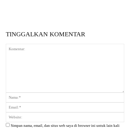
TINGGALKAN KOMENTAR
Komentar:
Na
Ema
Web
Simpan nama, email, dan situs web saya di browser ini untuk lain kali