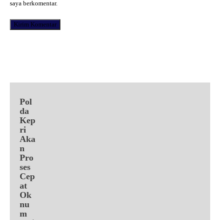
saya berkomentar.
Facebook
X
Pinterest
WhatsApp
Pol
da
Kep
ri
Aka
n
Pro
ses
Cep
at
Ok
nu
m