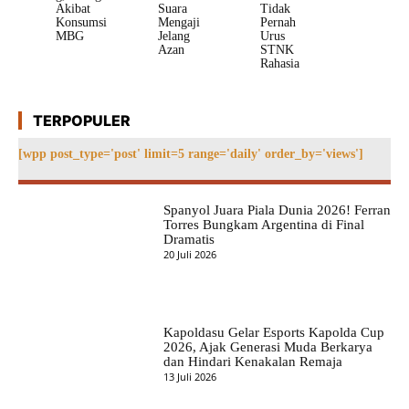
Akibat
Suara
Tidak
Konsumsi
Mengaji
Pernah
MBG
Jelang
Urus
Azan
STNK
Rahasia
TERPOPULER
[wpp post_type='post' limit=5 range='daily' order_by='views']
Spanyol Juara Piala Dunia 2026! Ferran
Torres Bungkam Argentina di Final
Dramatis
20 Juli 2026
Kapoldasu Gelar Esports Kapolda Cup
2026, Ajak Generasi Muda Berkarya
dan Hindari Kenakalan Remaja
13 Juli 2026