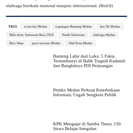
olahraga berskala nasional maupun internasional. (Red/d)
TAGS
event lari Medan
Lapangan Benteng Medan
lari 5K Medan
Milo Activ Indonesia Race 2026
Nestlé Indonesia
olahraga Medan
Rico Waas
sport tourism Medan
Wali Kota Medan
Banteng Lahir dari Luka: 5 Fakta
Tersembunyi di Balik Tragedi Kudatuli
dan Bangkitnya PDI Perjuangan
Pemko Medan Perkuat Keterbukaan
Informasi, Cegah Sengketa Publik
KPK Mengajar di Sumba Timur, 150
Siswa Belajar Integritas