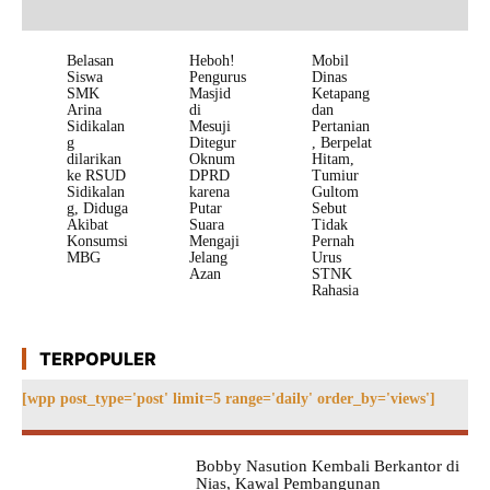
Belasan
Heboh!
Mobil
Siswa
Pengurus
Dinas
SMK
Masjid
Ketapang
Arina
di
dan
Sidikalan
Mesuji
Pertanian
g
Ditegur
, Berpelat
dilarikan
Oknum
Hitam,
ke RSUD
DPRD
Tumiur
Sidikalan
karena
Gultom
g, Diduga
Putar
Sebut
Akibat
Suara
Tidak
Konsumsi
Mengaji
Pernah
MBG
Jelang
Urus
Azan
STNK
Rahasia
TERPOPULER
[wpp post_type='post' limit=5 range='daily' order_by='views']
Bobby Nasution Kembali Berkantor di
Nias, Kawal Pembangunan