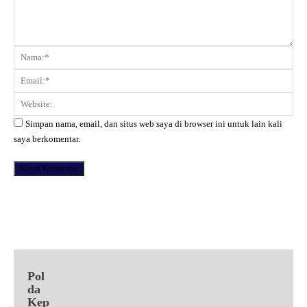
Komentar:
Na
Ema
Web
Simpan nama, email, dan situs web saya di browser ini untuk lain kali
saya berkomentar.
Facebook
X
Pinterest
WhatsApp
Pol
da
Kep