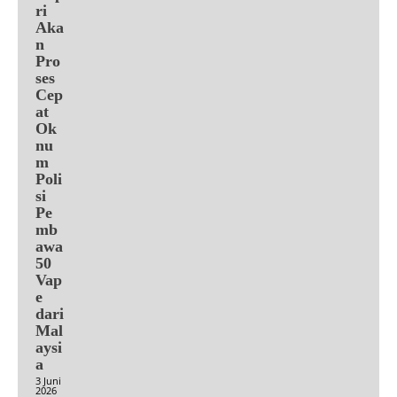
ri
Aka
n
Pro
ses
Cep
at
Ok
nu
m
Poli
si
Pe
mb
awa
50
Vap
e
dari
Mal
aysi
a
3 Juni
2026