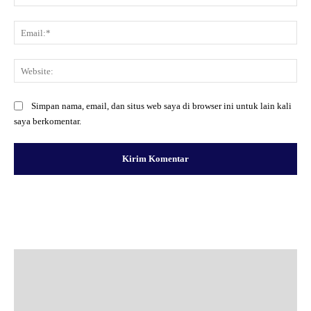
Ema
Web
Simpan nama, email, dan situs web saya di browser ini untuk lain kali
saya berkomentar.
Facebook
X
Pinterest
WhatsApp