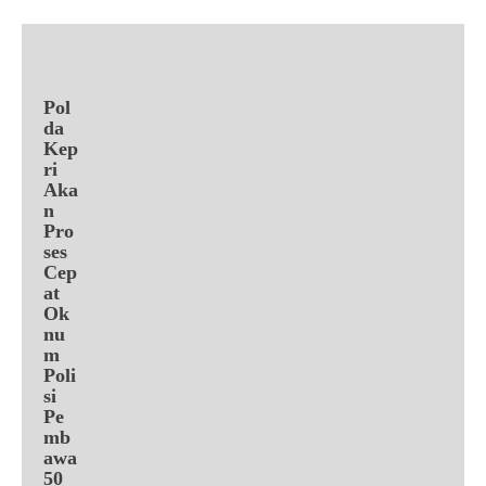
Pol
da
Kep
ri
Aka
n
Pro
ses
Cep
at
Ok
nu
m
Poli
si
Pe
mb
awa
50