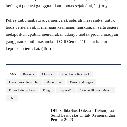
berbagai potensi gangguan kamtibmas sejak dini,” ujarnya.
Polres Labuhanbatu juga mengajak seluruh masyarakat untuk
terus berperan aktif menjaga keamanan lingkungan serta segera
melaporkan apabila menemukan adanya tindak pidana maupun
gangguan kamtibmas melalui Call Center 110 atau kantor
kepolisian terdekat. (Tim)
TAGS
Bersama
Ciptakan
Kamtibmas Kondusif
lokasi rawan balap liar
Malam Hari
Patroli Gabungan
Polres Labuhanbatu
Pungli
Satpol-PP
Tempat Hiburan Malam
TNI
DPP Solidaritas Dakwah Kebangsaan,
Solid Berjibaku Untuk Kemenangan
Pemilu 2029