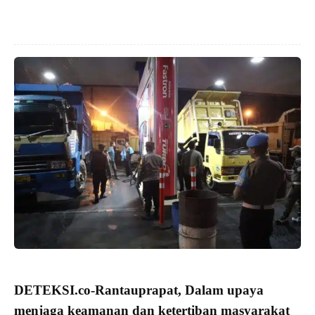
DETEKSI.co
-Rantauprapat, Dalam upaya
menjaga keamanan dan ketertiban
masyarakat