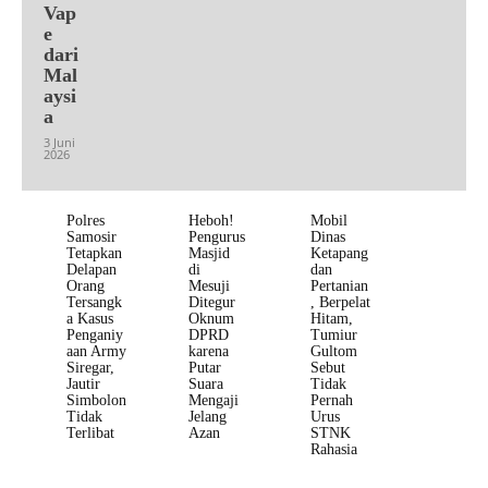
Vap
e
dari
Mal
aysi
a
3 Juni
2026
Polres
Heboh!
Mobil
Samosir
Pengurus
Dinas
Tetapkan
Masjid
Ketapang
Delapan
di
dan
Orang
Mesuji
Pertanian
Tersangk
Ditegur
, Berpelat
a Kasus
Oknum
Hitam,
Penganiy
DPRD
Tumiur
aan Army
karena
Gultom
Siregar,
Putar
Sebut
Jautir
Suara
Tidak
Simbolon
Mengaji
Pernah
Tidak
Jelang
Urus
Terlibat
Azan
STNK
Rahasia