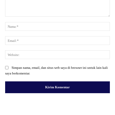
Komentar:
Na
Ema
Web
Simpan nama, email, dan situs web saya di browser ini untuk lain kali
saya berkomentar.
Facebook
X
Pinterest
WhatsApp