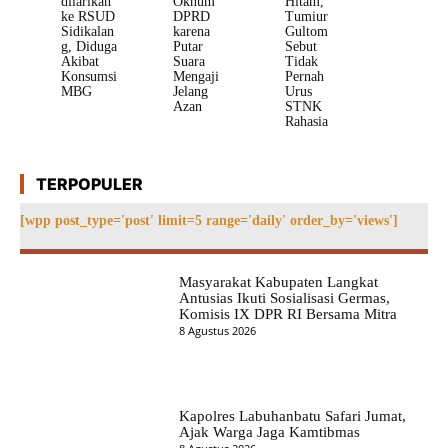
dilarikan
Oknum
Hitam,
ke RSUD
DPRD
Tumiur
Sidikalan
karena
Gultom
g, Diduga
Putar
Sebut
Akibat
Suara
Tidak
Konsumsi
Mengaji
Pernah
MBG
Jelang
Urus
Azan
STNK
Rahasia
TERPOPULER
[wpp post_type='post' limit=5 range='daily' order_by='views']
Masyarakat Kabupaten Langkat
Antusias Ikuti Sosialisasi Germas,
Komisis IX DPR RI Bersama Mitra
8 Agustus 2026
Kapolres Labuhanbatu Safari Jumat,
Ajak Warga Jaga Kamtibmas