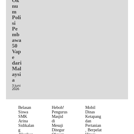
Ok
nu
m
Poli
si
Pe
mb
awa
50
Vap
e
dari
Mal
aysi
a
3 Juni
2026
Belasan
Heboh!
Mobil
Siswa
Pengurus
Dinas
SMK
Masjid
Ketapang
Arina
di
dan
Sidikalan
Mesuji
Pertanian
g
Ditegur
, Berpelat