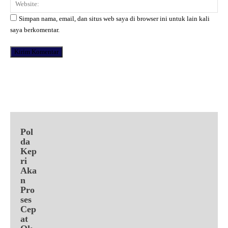
Web
Simpan nama, email, dan situs web saya di browser ini untuk lain kali
saya berkomentar.
Facebook
X
Pinterest
WhatsApp
Pol
da
Kep
ri
Aka
n
Pro
ses
Cep
at