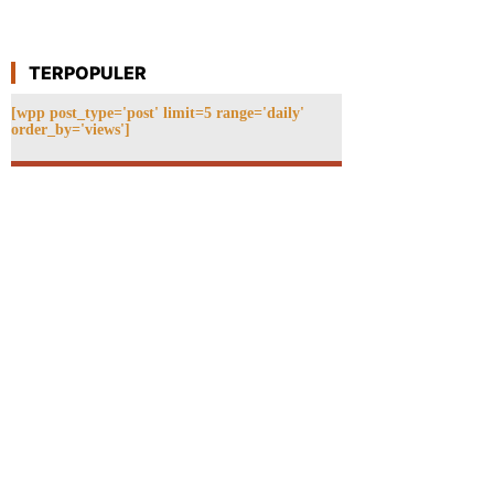
TERPOPULER
[wpp post_type='post' limit=5 range='daily'
order_by='views']