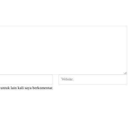
Email:*
W
 untuk lain kali saya berkomentar.
X
Pinterest
WhatsApp