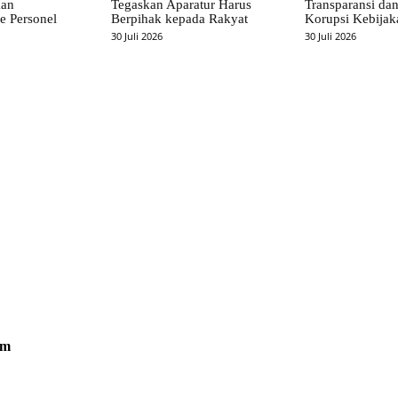
kan
Tegaskan Aparatur Harus
Transparansi da
e Personel
Berpihak kepada Rakyat
Korupsi Kebijak
30 Juli 2026
30 Juli 2026
om