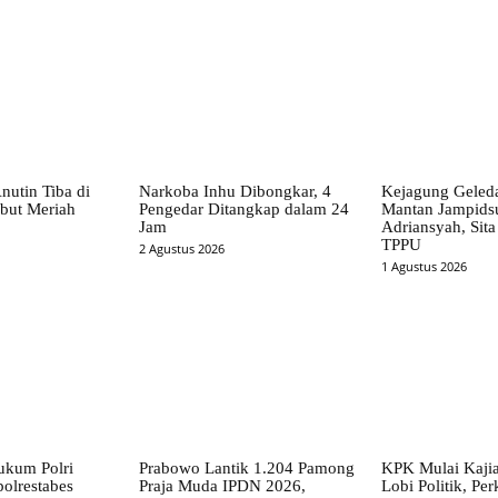
nutin Tiba di
Narkoba Inhu Dibongkar, 4
Kejagung Gele
mbut Meriah
Pengedar Ditangkap dalam 24
Mantan Jampidsu
Jam
Adriansyah, Si
TPPU
2 Agustus 2026
1 Agustus 2026
ukum Polri
Prabowo Lantik 1.204 Pamong
KPK Mulai Kajia
olrestabes
Praja Muda IPDN 2026,
Lobi Politik, Per