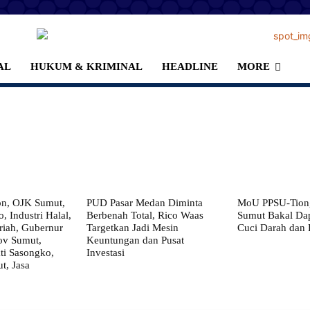
AL
HUKUM & KRIMINAL
HEADLINE
MORE
on, OJK Sumut,
PUD Pasar Medan Diminta
MoU PPSU-Tiong
, Industri Halal,
Berbenah Total, Rico Waas
Sumut Bakal Da
iah, Gubernur
Targetkan Jadi Mesin
Cuci Darah dan
ov Sumut,
Keuntungan dan Pusat
i Sasongko,
Investasi
, Jasa