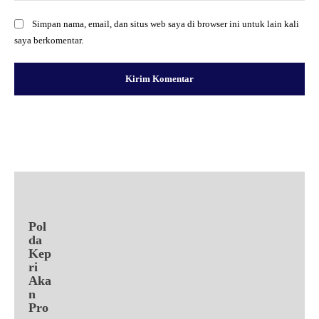
Simpan nama, email, dan situs web saya di browser ini untuk lain kali
saya berkomentar.
Facebook
X
Pinterest
WhatsApp
Pol
da
Kep
ri
Aka
n
Pro