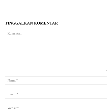
TINGGALKAN KOMENTAR
Komentar:
Na
Ema
Web