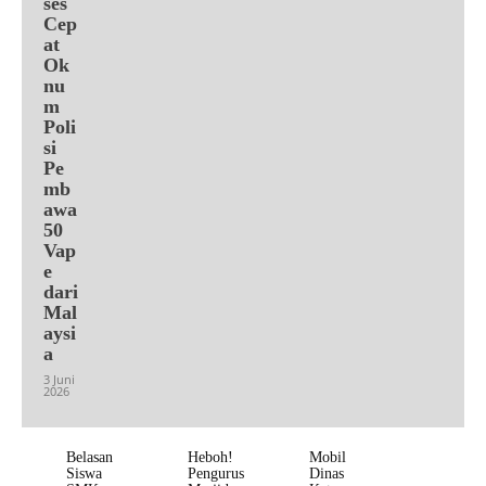
ses
Cep
at
Ok
nu
m
Poli
si
Pe
mb
awa
50
Vap
e
dari
Mal
aysi
a
3 Juni
2026
Belasan
Heboh!
Mobil
Siswa
Pengurus
Dinas