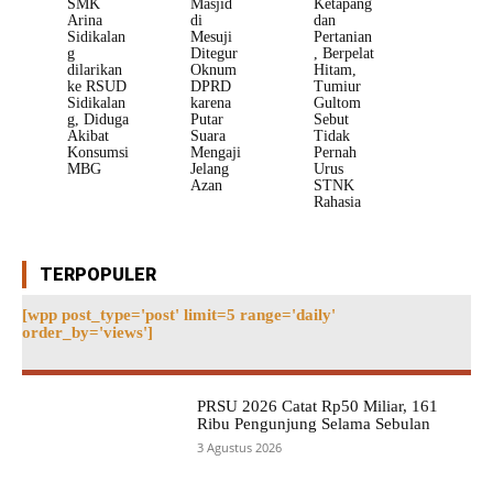
SMK
Masjid
Ketapang
Arina
di
dan
Sidikalan
Mesuji
Pertanian
g
Ditegur
, Berpelat
dilarikan
Oknum
Hitam,
ke RSUD
DPRD
Tumiur
Sidikalan
karena
Gultom
g, Diduga
Putar
Sebut
Akibat
Suara
Tidak
Konsumsi
Mengaji
Pernah
MBG
Jelang
Urus
Azan
STNK
Rahasia
TERPOPULER
[wpp post_type='post' limit=5 range='daily'
order_by='views']
PRSU 2026 Catat Rp50 Miliar, 161
Ribu Pengunjung Selama Sebulan
3 Agustus 2026