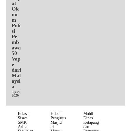
at
Ok
nu
m
Poli
si
Pe
mb
awa
50
Vap
e
dari
Mal
aysi
a
3 Juni
2026
Belasan
Heboh!
Mobil
Siswa
Pengurus
Dinas
SMK
Masjid
Ketapang
Arina
di
dan