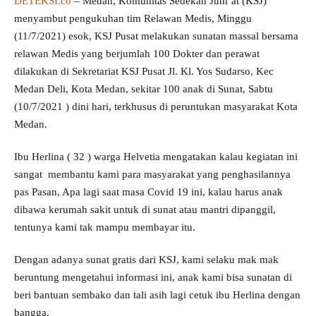
DETEKSI.co
– Medan, Komunitas Sedekah Jum’at (KSJ)
menyambut pengukuhan tim Relawan Medis, Minggu
(11/7/2021) esok, KSJ Pusat melakukan sunatan massal bersama
relawan Medis yang berjumlah 100 Dokter dan perawat
dilakukan di Sekretariat KSJ Pusat Jl. Kl. Yos Sudarso, Kec
Medan Deli, Kota Medan, sekitar 100 anak di Sunat, Sabtu
(10/7/2021 ) dini hari, terkhusus di peruntukan masyarakat Kota
Medan.
Ibu Herlina ( 32 ) warga Helvetia mengatakan kalau kegiatan ini
sangat membantu kami para masyarakat yang penghasilannya
pas Pasan, Apa lagi saat masa Covid 19 ini, kalau harus anak
dibawa kerumah sakit untuk di sunat atau mantri dipanggil,
tentunya kami tak mampu membayar itu.
Dengan adanya sunat gratis dari KSJ, kami selaku mak mak
beruntung mengetahui informasi ini, anak kami bisa sunatan di
beri bantuan sembako dan tali asih lagi cetuk ibu Herlina dengan
bangga.