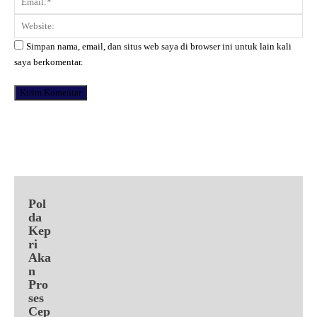
Web
Simpan nama, email, dan situs web saya di browser ini untuk lain kali
saya berkomentar.
Facebook
X
Pinterest
WhatsApp
Pol
da
Kep
ri
Aka
n
Pro
ses
Cep