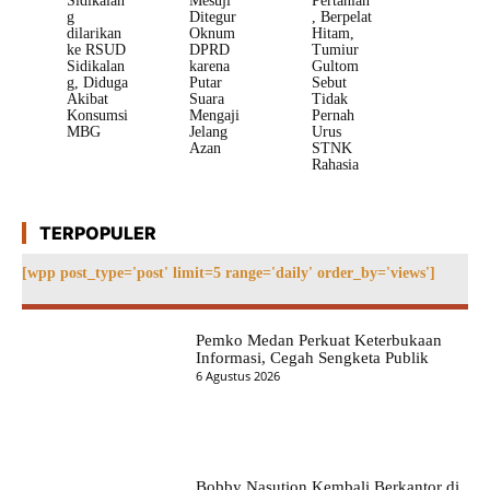
Sidikalan
Mesuji
Pertanian
g
Ditegur
, Berpelat
dilarikan
Oknum
Hitam,
ke RSUD
DPRD
Tumiur
Sidikalan
karena
Gultom
g, Diduga
Putar
Sebut
Akibat
Suara
Tidak
Konsumsi
Mengaji
Pernah
MBG
Jelang
Urus
Azan
STNK
Rahasia
TERPOPULER
[wpp post_type='post' limit=5 range='daily' order_by='views']
Pemko Medan Perkuat Keterbukaan
Informasi, Cegah Sengketa Publik
6 Agustus 2026
Bobby Nasution Kembali Berkantor di