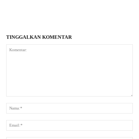
TINGGALKAN KOMENTAR
Komentar:
Na
Ema