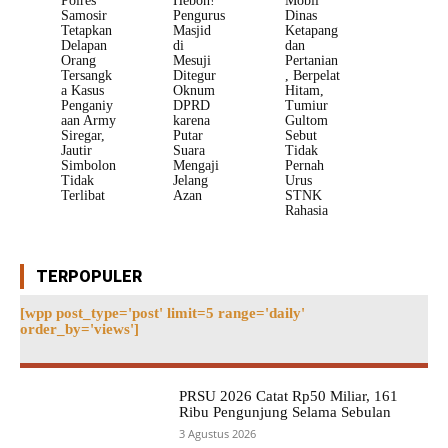
Polres
Heboh!
Mobil
Samosir
Pengurus
Dinas
Tetapkan
Masjid
Ketapang
Delapan
di
dan
Orang
Mesuji
Pertanian
Tersangk
Ditegur
, Berpelat
a Kasus
Oknum
Hitam,
Penganiy
DPRD
Tumiur
aan Army
karena
Gultom
Siregar,
Putar
Sebut
Jautir
Suara
Tidak
Simbolon
Mengaji
Pernah
Tidak
Jelang
Urus
Terlibat
Azan
STNK
Rahasia
TERPOPULER
[wpp post_type='post' limit=5 range='daily'
order_by='views']
PRSU 2026 Catat Rp50 Miliar, 161
Ribu Pengunjung Selama Sebulan
3 Agustus 2026