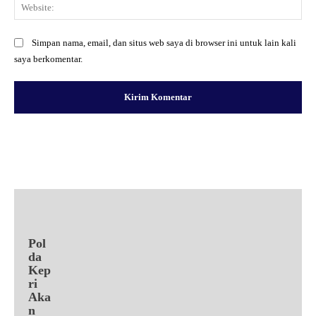
Web
Simpan nama, email, dan situs web saya di browser ini untuk lain kali
saya berkomentar.
Facebook
X
Pinterest
WhatsApp
Pol
da
Kep
ri
Aka
n