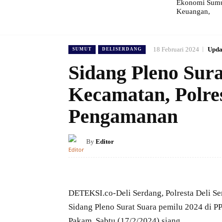
Ekonomi Sumut
Keuangan,
18 Februari 2024
Upda
SUMUT
DELISERDANG
Sidang Pleno Sur
Kecamatan, Polres
Pengamanan
By
Editor
DETEKSI.co-Deli Serdang, Polresta Deli S
Sidang Pleno Surat Suara pemilu 2024 di 
Pakam, Sabtu (17/2/2024) siang.