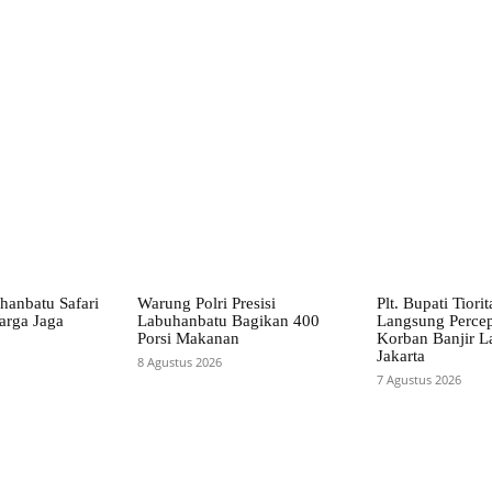
X
Pinterest
WhatsApp
hanbatu Safari
Warung Polri Presisi
Plt. Bupati Tiori
arga Jaga
Labuhanbatu Bagikan 400
Langsung Perce
Porsi Makanan
Korban Banjir L
Jakarta
8 Agustus 2026
7 Agustus 2026