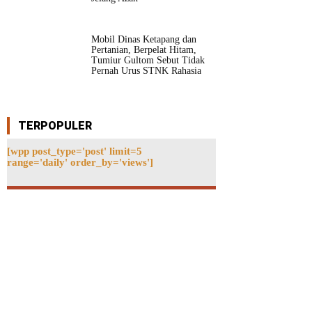
Mobil Dinas Ketapang dan
Pertanian, Berpelat Hitam,
Tumiur Gultom Sebut Tidak
Pernah Urus STNK Rahasia
TERPOPULER
[wpp post_type='post' limit=5
range='daily' order_by='views']