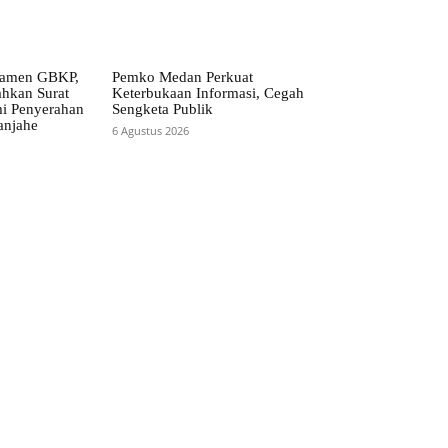
ramen GBKP,
Pemko Medan Perkuat
ahkan Surat
Keterbukaan Informasi, Cegah
i Penyerahan
Sengketa Publik
anjahe
6 Agustus 2026