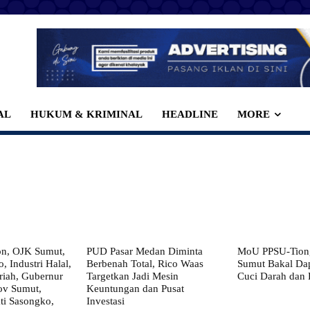
AL
HUKUM & KRIMINAL
HEADLINE
MORE
on, OJK Sumut,
PUD Pasar Medan Diminta
MoU PPSU-Tiong
, Industri Halal,
Berbenah Total, Rico Waas
Sumut Bakal Da
iah, Gubernur
Targetkan Jadi Mesin
Cuci Darah dan
ov Sumut,
Keuntungan dan Pusat
i Sasongko,
Investasi