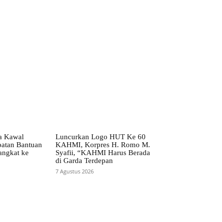
ta Kawal
Luncurkan Logo HUT Ke 60
patan Bantuan
KAHMI, Korpres H. Romo M.
angkat ke
Syafii, “KAHMI Harus Berada
di Garda Terdepan
7 Agustus 2026