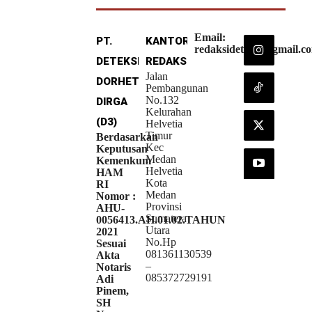
Email:
PT.
KANTOR
redaksideteksi@gmail.c
DETEKSI
REDAKSI
Jalan
DORHETA
Pembangunan
No.132
DIRGA
Kelurahan
(D3)
Helvetia
Timur
Berdasarkan
Kec
Keputusan
Medan
Kemenkum
Helvetia
HAM
Kota
RI
Medan
Nomor :
Provinsi
AHU-
Sumatera
0056413.AH.01.02.TAHUN
Utara
2021
No.Hp
Sesuai
081361130539
Akta
–
Notaris
085372729191
Adi
Pinem,
SH