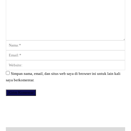
Komentar:
Na
Ema
Web
Simpan nama, email, dan situs web saya di browser ini untuk lain kali
saya berkomentar.
Facebook
X
Pinterest
WhatsApp