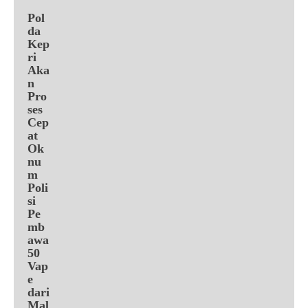
Pol
da
Kep
ri
Aka
n
Pro
ses
Cep
at
Ok
nu
m
Poli
si
Pe
mb
awa
50
Vap
e
dari
Mal