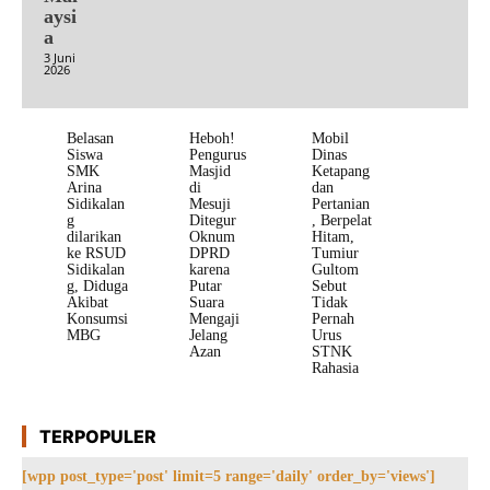
aysi
a
3 Juni
2026
Belasan
Heboh!
Mobil
Siswa
Pengurus
Dinas
SMK
Masjid
Ketapang
Arina
di
dan
Sidikalan
Mesuji
Pertanian
g
Ditegur
, Berpelat
dilarikan
Oknum
Hitam,
ke RSUD
DPRD
Tumiur
Sidikalan
karena
Gultom
g, Diduga
Putar
Sebut
Akibat
Suara
Tidak
Konsumsi
Mengaji
Pernah
MBG
Jelang
Urus
Azan
STNK
Rahasia
TERPOPULER
[wpp post_type='post' limit=5 range='daily' order_by='views']