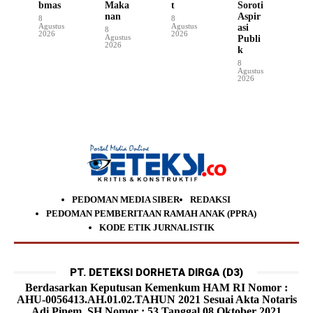
bmas
Maka
t
Soroti
nan
Aspir
8
8
Agustus
Agustus
asi
8
2026
2026
Agustus
Publi
2026
k
8
Agustus
2026
PEDOMAN MEDIA SIBER
REDAKSI
PEDOMAN PEMBERITAAN RAMAH ANAK (PPRA)
KODE ETIK JURNALISTIK
PT. DETEKSI DORHETA DIRGA (D3)
Berdasarkan Keputusan Kemenkum HAM RI Nomor :
AHU-0056413.AH.01.02.TAHUN 2021 Sesuai Akta Notaris
Adi Pinem, SH Nomor : 53 Tanggal 08 Oktober 2021