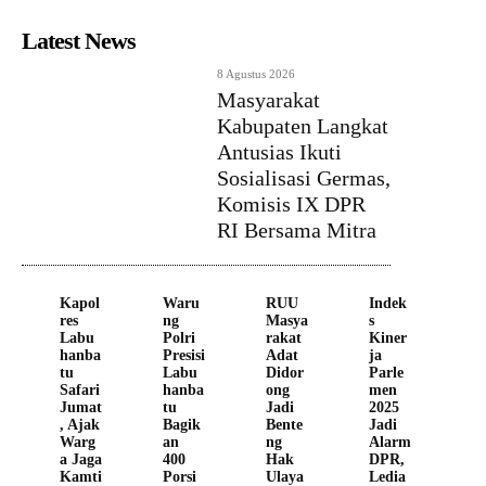
Latest News
8 Agustus 2026
Masyarakat
Kabupaten Langkat
Antusias Ikuti
Sosialisasi Germas,
Komisis IX DPR
RI Bersama Mitra
Kapol
Waru
RUU
Indek
res
ng
Masya
s
Labu
Polri
rakat
Kiner
hanba
Presisi
Adat
ja
tu
Labu
Didor
Parle
Safari
hanba
ong
men
Jumat
tu
Jadi
2025
, Ajak
Bagik
Bente
Jadi
Warg
an
ng
Alarm
a Jaga
400
Hak
DPR,
Kamti
Porsi
Ulaya
Ledia