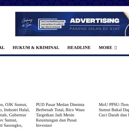
AL
HUKUM & KRIMINAL
HEADLINE
MORE
on, OJK Sumut,
PUD Pasar Medan Diminta
MoU PPSU-Tiong
, Industri Halal,
Berbenah Total, Rico Waas
Sumut Bakal Da
iah, Gubernur
Targetkan Jadi Mesin
Cuci Darah dan
ov Sumut,
Keuntungan dan Pusat
i Sasongko,
Investasi