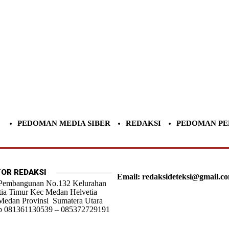
PEDOMAN MEDIA SIBER
REDAKSI
PEDOMAN PE
OR REDAKSI
Email: redaksideteksi@gmail.c
 Pembangunan No.132 Kelurahan
tia Timur Kec Medan Helvetia
Medan Provinsi Sumatera Utara
 081361130539 – 085372729191