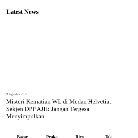
Latest News
9 Agustus 2026
Misteri Kematian WL di Medan Helvetia,
Sekjen DPP AJH: Jangan Tergesa
Menyimpulkan
Bazar
Praka
Rico
Tak