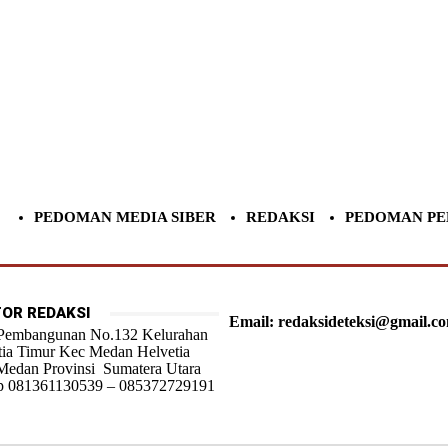
PEDOMAN MEDIA SIBER
REDAKSI
PEDOMAN PE
OR REDAKSI
Email: redaksideteksi@gmail.c
 Pembangunan No.132 Kelurahan
tia Timur Kec Medan Helvetia
Medan Provinsi Sumatera Utara
 081361130539 – 085372729191