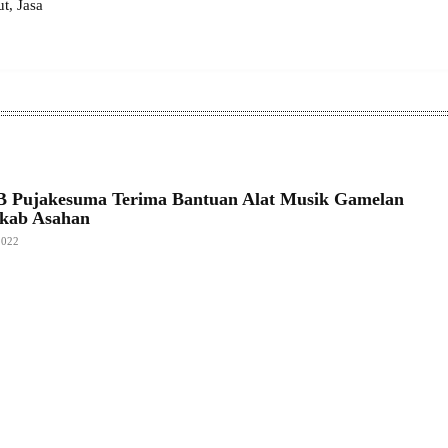
, Jasa
 Pujakesuma Terima Bantuan Alat Musik Gamelan
mkab Asahan
2022