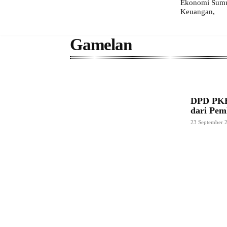
Ekonomi Sumut
Keuangan,
Gamelan
DPD PKB
dari Pe
23 September 