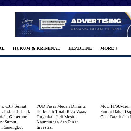
AL
HUKUM & KRIMINAL
HEADLINE
MORE
on, OJK Sumut,
PUD Pasar Medan Diminta
MoU PPSU-Tiong
, Industri Halal,
Berbenah Total, Rico Waas
Sumut Bakal Da
iah, Gubernur
Targetkan Jadi Mesin
Cuci Darah dan
ov Sumut,
Keuntungan dan Pusat
i Sasongko,
Investasi