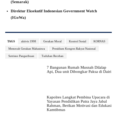
(Semarak)
Direktur Eksekutif Indonesian Government Watch
(IGoWa)
TAGS
aktivis 1998
Gerakan Moral
Kontrol Sosial
KORNAS
Memecah Gerakan Mahasiswa
Presidium Kongres Rakyat Nasional
Sutrisno Pangaribuan
Tuduhan Recehan
7 Bangunan Rumah Musnah Dilalap
Api, Dua unit Dibongkar Paksa di Dairi
Kapolres Langkat Pembina Upacara di
Yayasan Pendidikan Putra Jaya Jabal
Rahman, Berikan Motivasi dan Edukasi
Kamtibmas