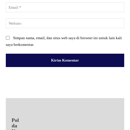
Ema
Web
Simpan nama, email, dan situs web saya di browser ini untuk lain kali
saya berkomentar.
Facebook
X
Pinterest
WhatsApp
Pol
da