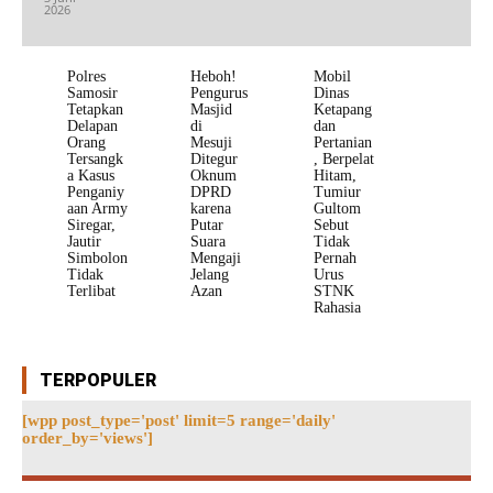
2026
Polres
Heboh!
Mobil
Samosir
Pengurus
Dinas
Tetapkan
Masjid
Ketapang
Delapan
di
dan
Orang
Mesuji
Pertanian
Tersangk
Ditegur
, Berpelat
a Kasus
Oknum
Hitam,
Penganiy
DPRD
Tumiur
aan Army
karena
Gultom
Siregar,
Putar
Sebut
Jautir
Suara
Tidak
Simbolon
Mengaji
Pernah
Tidak
Jelang
Urus
Terlibat
Azan
STNK
Rahasia
TERPOPULER
[wpp post_type='post' limit=5 range='daily'
order_by='views']