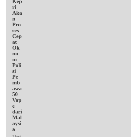
Kep
ri
Aka
n
Pro
ses
Cep
at
Ok
nu
m
Poli
si
Pe
mb
awa
50
Vap
e
dari
Mal
aysi
a
3 Juni