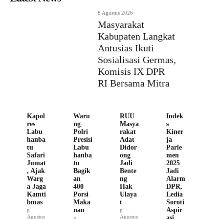
8 Agustus 2026
Masyarakat
Kabupaten Langkat
Antusias Ikuti
Sosialisasi Germas,
Komisis IX DPR
RI Bersama Mitra
Kapol
Waru
RUU
Indek
res
ng
Masya
s
Labu
Polri
rakat
Kiner
hanba
Presisi
Adat
ja
tu
Labu
Didor
Parle
Safari
hanba
ong
men
Jumat
tu
Jadi
2025
, Ajak
Bagik
Bente
Jadi
Warg
an
ng
Alarm
a Jaga
400
Hak
DPR,
Kamti
Porsi
Ulaya
Ledia
bmas
Maka
t
Soroti
nan
Aspir
8
8
Agustus
Agustus
asi
8