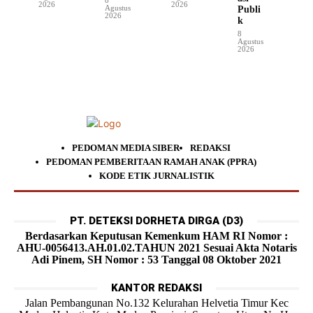
2026
2026
Agustus
Publi
2026
k
8
Agustus
2026
PEDOMAN MEDIA SIBER
REDAKSI
PEDOMAN PEMBERITAAN RAMAH ANAK (PPRA)
KODE ETIK JURNALISTIK
PT. DETEKSI DORHETA DIRGA (D3)
Berdasarkan Keputusan Kemenkum HAM RI Nomor :
AHU-0056413.AH.01.02.TAHUN 2021 Sesuai Akta Notaris
Adi Pinem, SH Nomor : 53 Tanggal 08 Oktober 2021
KANTOR REDAKSI
Jalan Pembangunan No.132 Kelurahan Helvetia Timur Kec