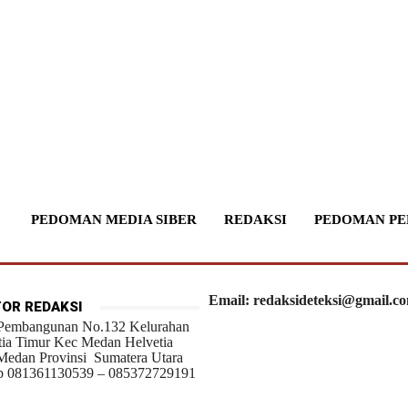
PEDOMAN MEDIA SIBER
REDAKSI
PEDOMAN PE
Email: redaksideteksi@gmail.c
OR REDAKSI
 Pembangunan No.132 Kelurahan
tia Timur Kec Medan Helvetia
Medan Provinsi Sumatera Utara
 081361130539 – 085372729191