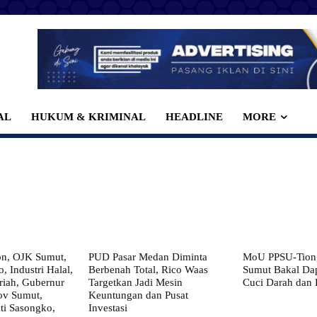
AL
HUKUM & KRIMINAL
HEADLINE
MORE
on, OJK Sumut,
PUD Pasar Medan Diminta
MoU PPSU-Tiong
, Industri Halal,
Berbenah Total, Rico Waas
Sumut Bakal Da
iah, Gubernur
Targetkan Jadi Mesin
Cuci Darah dan
ov Sumut,
Keuntungan dan Pusat
i Sasongko,
Investasi