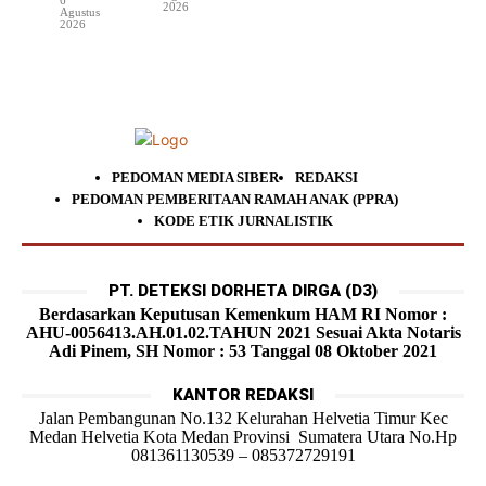
2026
Agustus
2026
PEDOMAN MEDIA SIBER
REDAKSI
PEDOMAN PEMBERITAAN RAMAH ANAK (PPRA)
KODE ETIK JURNALISTIK
PT. DETEKSI DORHETA DIRGA (D3)
Berdasarkan Keputusan Kemenkum HAM RI Nomor :
AHU-0056413.AH.01.02.TAHUN 2021 Sesuai Akta Notaris
Adi Pinem, SH Nomor : 53 Tanggal 08 Oktober 2021
KANTOR REDAKSI
Jalan Pembangunan No.132 Kelurahan Helvetia Timur Kec
Medan Helvetia Kota Medan Provinsi Sumatera Utara No.Hp
081361130539 – 085372729191