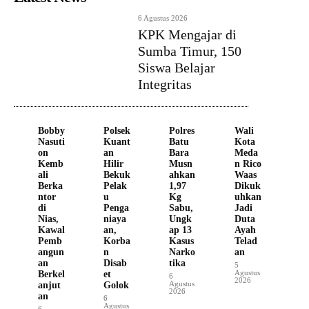
6 Agustus 2026
KPK Mengajar di
Sumba Timur, 150
Siswa Belajar
Integritas
Bobby
Polsek
Polres
Wali
Nasuti
Kuant
Batu
Kota
on
an
Bara
Meda
Kemb
Hilir
Musn
n Rico
ali
Bekuk
ahkan
Waas
Berka
Pelak
1,97
Dikuk
ntor
u
Kg
uhkan
di
Penga
Sabu,
Jadi
Nias,
niaya
Ungk
Duta
Kawal
an,
ap 13
Ayah
Pemb
Korba
Kasus
Telad
angun
n
Narko
an
an
Disab
tika
5
Agustus
Berkel
et
6
2026
Agustus
anjut
Golok
2026
an
6
Agustus
6