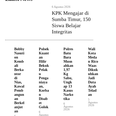
6 Agustus 2026
KPK Mengajar di
Sumba Timur, 150
Siswa Belajar
Integritas
Bobby
Polsek
Polres
Wali
Nasuti
Kuant
Batu
Kota
on
an
Bara
Meda
Kemb
Hilir
Musn
n Rico
ali
Bekuk
ahkan
Waas
Berka
Pelak
1,97
Dikuk
ntor
u
Kg
uhkan
di
Penga
Sabu,
Jadi
Nias,
niaya
Ungk
Duta
Kawal
an,
ap 13
Ayah
Pemb
Korba
Kasus
Telad
angun
n
Narko
an
an
Disab
tika
5
Agustus
Berkel
et
6
2026
Agustus
anjut
Golok
2026
an
6
Agustus
6