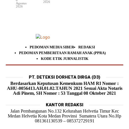
2026
Agustus
2026
PEDOMAN MEDIA SIBER
REDAKSI
PEDOMAN PEMBERITAAN RAMAH ANAK (PPRA)
KODE ETIK JURNALISTIK
PT. DETEKSI DORHETA DIRGA (D3)
Berdasarkan Keputusan Kemenkum HAM RI Nomor :
AHU-0056413.AH.01.02.TAHUN 2021 Sesuai Akta Notaris
Adi Pinem, SH Nomor : 53 Tanggal 08 Oktober 2021
KANTOR REDAKSI
Jalan Pembangunan No.132 Kelurahan Helvetia Timur Kec
Medan Helvetia Kota Medan Provinsi Sumatera Utara No.Hp
081361130539 – 085372729191