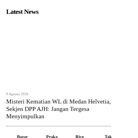
Latest News
9 Agustus 2026
Misteri Kematian WL di Medan Helvetia,
Sekjen DPP AJH: Jangan Tergesa
Menyimpulkan
Bazar
Praka
Rico
Tak