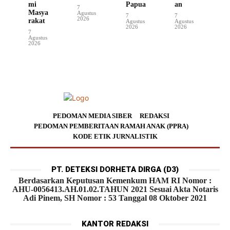
mi
Papua
an
7
Masya
Agustus
7
7
2026
rakat
Agustus
Agustus
2026
2026
7
Agustus
2026
PEDOMAN MEDIA SIBER
REDAKSI
PEDOMAN PEMBERITAAN RAMAH ANAK (PPRA)
KODE ETIK JURNALISTIK
PT. DETEKSI DORHETA DIRGA (D3)
Berdasarkan Keputusan Kemenkum HAM RI Nomor :
AHU-0056413.AH.01.02.TAHUN 2021 Sesuai Akta Notaris
Adi Pinem, SH Nomor : 53 Tanggal 08 Oktober 2021
KANTOR REDAKSI