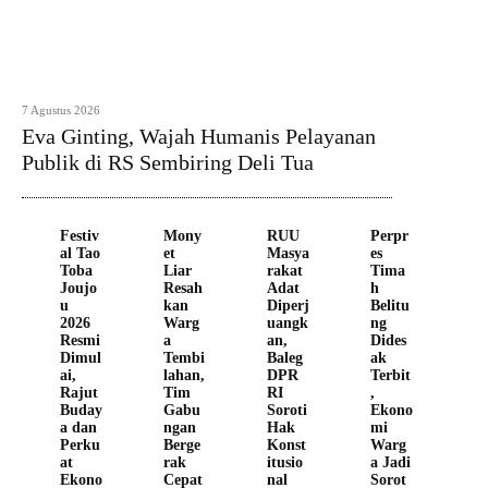
7 Agustus 2026
Eva Ginting, Wajah Humanis Pelayanan
Publik di RS Sembiring Deli Tua
Festiv
Mony
RUU
Perpr
al Tao
et
Masya
es
Toba
Liar
rakat
Tima
Joujo
Resah
Adat
h
u
kan
Diperj
Belitu
2026
Warg
uangk
ng
Resmi
a
an,
Dides
Dimul
Tembi
Baleg
ak
ai,
lahan,
DPR
Terbit
Rajut
Tim
RI
,
Buday
Gabu
Soroti
Ekono
a dan
ngan
Hak
mi
Perku
Berge
Konst
Warg
at
rak
itusio
a Jadi
Ekono
Cepat
nal
Sorot